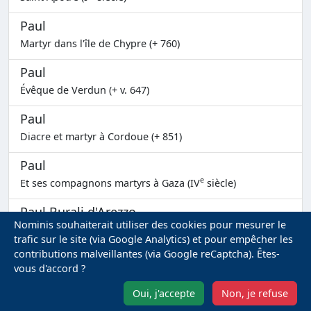
Paul
Martyr dans l'île de Chypre (+ 760)
Paul
Évêque de Verdun (+ v. 647)
Paul
Diacre et martyr à Cordoue (+ 851)
Paul
e
Et ses compagnons martyrs à Gaza (IV
siècle)
Paul Burali d'Arezzo
Nominis souhaiterait utiliser des cookies pour mesurer le
évêque de Naples (+ 1578)
trafic sur le site (via Google Analytics) et pour empêcher les
contributions malveillantes (via Google reCaptcha). Êtes-
Paul Chong
vous d'accord ?
(+ 1840)
Oui, j'accepte
Non, je refuse
Paul de Constantinople