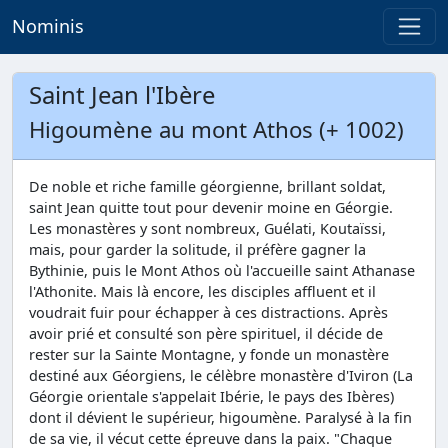
Nominis
Saint Jean l'Ibère
Higoumène au mont Athos (+ 1002)
De noble et riche famille géorgienne, brillant soldat,
saint Jean quitte tout pour devenir moine en Géorgie.
Les monastères y sont nombreux, Guélati, Koutaïssi,
mais, pour garder la solitude, il préfère gagner la
Bythinie, puis le Mont Athos où l'accueille saint Athanase
l'Athonite. Mais là encore, les disciples affluent et il
voudrait fuir pour échapper à ces distractions. Après
avoir prié et consulté son père spirituel, il décide de
rester sur la Sainte Montagne, y fonde un monastère
destiné aux Géorgiens, le célèbre monastère d'Iviron (La
Géorgie orientale s'appelait Ibérie, le pays des Ibères)
dont il dévient le supérieur, higoumène. Paralysé à la fin
de sa vie, il vécut cette épreuve dans la paix. "Chaque