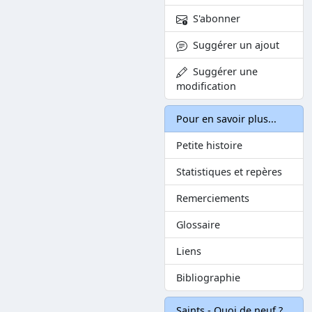
S'abonner
Suggérer un ajout
Suggérer une
modification
Pour en savoir plus...
Petite histoire
Statistiques et repères
Remerciements
Glossaire
Liens
Bibliographie
Saints - Quoi de neuf ?