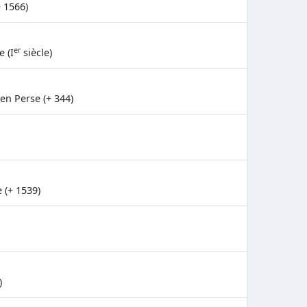
 1566)
er
e (I
siècle)
 en Perse (+ 344)
 (+ 1539)
)