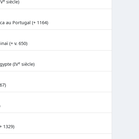
e
IV
siècle)
ca au Portugal (+ 1164)
aï (+ v. 650)
e
gypte (IV
siècle)
67)
)
+ 1329)