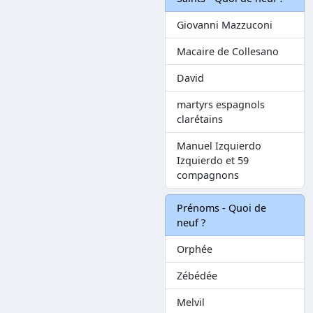
Giovanni Mazzuconi
Macaire de Collesano
David
martyrs espagnols
clarétains
Manuel Izquierdo
Izquierdo et 59
compagnons
Prénoms - Quoi de
neuf ?
Orphée
Zébédée
Melvil