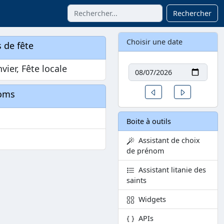
Rechercher
Choisir une date
 de fête
Date
nvier, Fête locale
Un jour avant
Un jour aprè
oms
Boite à outils
Assistant de choix
de prénom
Assistant litanie des
saints
Widgets
APIs