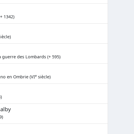
(+ 1342)
iècle)
 guerre des Lombards (+ 595)
e
no en Ombrie (VI
siècle)
)
Dalby
9)