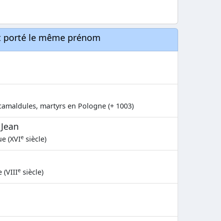
nt porté le même prénom
amaldules, martyrs en Pologne (+ 1003)
 Jean
e
ue (XVI
siècle)
e
 (VIII
siècle)