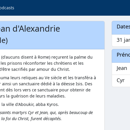
odcasts
ean d'Alexandrie
Dates
le)
31 ja
Prén
 (d'aucuns disent à Rome) reçurent la palme du
les prisons réconforter les chrétiens et les
Jean
'être sacrifiés par amour du Christ.
uma leurs reliques au Ve siècle et les transféra à
Cyr
 ainsi un sanctuaire dédié à la déesse Isis. Des
t dès lors vers ce sanctuaire pour obtenir de
yrs la guérison de leurs maladies.
la ville d'Aboukir, abba Kyros.
s saints martyrs Cyr et Jean, qui, après beaucoup de
a foi du Christ, furent décapités.