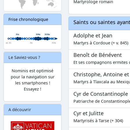
Martyrologe romain
Frise chronologique
Saints ou saintes aya
Adolphe et Jean
Martyrs à Cordoue (+ v. 845)
Benoît de Bénévent
Le Saviez-vous ?
Et ses compagnons ermites c
Nominis est optimisé
Christophe, Antoine et
pour la navigation sur
Martyrs à Tlaxcala au Mexiq
les smartphones !
Essayez !
Cyr de Constantinople
Patriarche de Constantinople
A découvrir
Cyr et Julitte
Martyrisés à Tarse (+ 304)