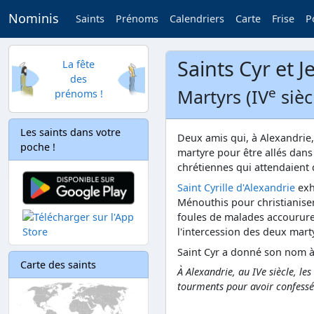
Nominis
Saints
Prénoms
Calendriers
Carte
Frise
P
Saints Cyr et J
La fête
des
e
Martyrs (IV
sièc
prénoms !
Les saints dans votre
Deux amis qui, à Alexandrie,
poche !
martyre pour être allés dans 
chrétiennes qui attendaient d
Saint Cyrille d'Alexandrie
exh
Ménouthis pour christianiser
foules de malades accoururen
l'intercession des deux mart
Saint Cyr a donné son nom à 
Carte des saints
À Alexandrie, au IVe siècle, le
tourments pour avoir confessé l