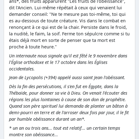
ans*, des fruits apparurent "Les fruits de l'obéissance",
dit l'Ancien. Lui-même répétait à ceux qui venaient lui
demander conseil: "Ne te mesure pas toi-même, toi qui
es au-dessous de toute créature. Vis dans le combat en
renonçant à ce qui est de la chair. Persiste dans le froid,
la nudité, le faim, la soif. Ferme ton sépulcre comme si tu
étais déjà mort en sorte de penser que ta mort est
proche à toute heure."
Un internaute nous signale qu'il est fêté le 9 novembre dans
l'Église orthodoxe et le 17 octobre dans les Églises
occidentales.
Jean de Lycopolis (+394) appelé aussi saint Jean l'obéissant.
Dès la fin des persécutions, il s'en fut en Égypte, dans la
Thébaïde, pour donner sa vie à Dieu. On venait l'écouter des
régions les plus lointaines à cause de son don de prophétie.
Quand son père spirituel lui demanda de planter un bâton à
demi-pourri en terre et de l'arroser deux fois par jour, il le fit
par humble obéissance durant un an*.
* un an ou trois ans... tout est relatif... un certain temps
montre son obéissance...