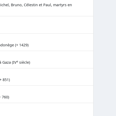
ichel, Bruno, Célestin et Paul, martyrs en
adonège (+ 1429)
e
 Gaza (IV
siècle)
+ 851)
+ 760)