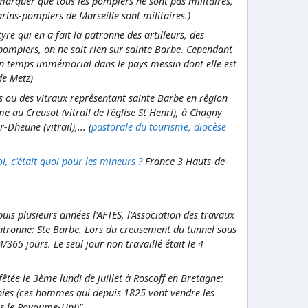
marquer que tous les pompiers ne sont pas militaires,
arins-pompiers de Marseille sont militaires.)
re qui en a fait la patronne des artilleurs, des
 pompiers, on ne sait rien sur sainte Barbe. Cependant
un temps immémorial dans le pays messin dont elle est
de Metz)
s ou des vitraux représentant sainte Barbe en région
 au Creusot (vitrail de l'église St Henri), à Chagny
-Dheune (vitrail),... (
pastorale du tourisme, diocèse
oi, c'était quoi pour les mineurs ?
France 3 Hauts-de-
uis plusieurs années l'AFTES, l'Association des travaux
patronne: Ste Barbe. Lors du creusement du tunnel sous
4/365 jours. Le seul jour non travaillé était le 4
êtée le 3ème lundi de juillet à Roscoff en Bretagne;
nnies (ces hommes qui depuis 1825 vont vendre les
ns le Royaume-Uni)"