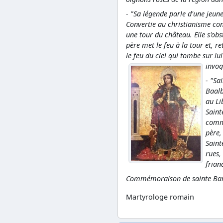
- "Sa légende parle d'une jeune
Convertie au christianisme con
une tour du château. Elle s'obs
père met le feu à la tour et, re
le feu du ciel qui tombe sur l
invoq
- "Sa
Baalb
au Li
Saint
commé
père,
Saint
rues,
frian
Commémoraison de sainte Bar
Martyrologe romain