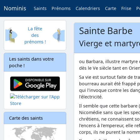
Nominis
Saints
Prénoms
Calendriers
Carte
Frise
P
Sainte Barbe
La fête
des
Vierge et martyr
prénoms !
Les saints dans votre
ou Barbara, illustre martyre
poche !
dès le Ve siècle tant en Orie
Sa vie est surtout faite de t
bourreau aurait été frappé p
qui l'invoque contre les dan
l'électricité.
Il semble que cette barbare (
Nicomédie sans que les spect
Carte des saints
chrétiens, ne connaissent s
l'encens à l'empereur, elle 
corps, ils ne purent la nom