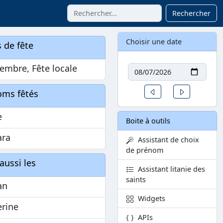
Rechercher
Choisir une date
 de fête
Date
embre, Fête locale
Un jour avant
Un jour aprè
oms fêtés
e
Boite à outils
ara
Assistant de choix
de prénom
aussi les
Assistant litanie des
saints
an
Widgets
erine
APIs