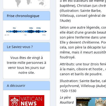
Il en est d'ailleurs de même
baptême), Christian (un chrét
(illustration: Sainte Barbe,
Villeloup, conseil général de
Frise chronologique
l'Aude)
Selon une autre légende, c
elle était d'une grande beaut
son père l'enferme dans une 
Elle y devient chrétienne. Po
Le Saviez-vous ?
cela, son père la décapite lui
même, mais il meurt aussitô
foudroyé.
Vous êtes de vingt à
trente mille personnes à
Attributs: une tour (trois fen
venir tous les jours sur
à la main, ciboire et hostie ,
notre site.
canon et barils de poudre.
Illustration: Sainte Barbe, ca
A découvrir
polychromé, Villeloup (Aube)
1520-1530
Le père
Rouillard