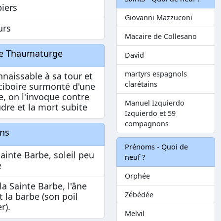
iers
Giovanni Mazzuconi
urs
Macaire de Collesano
te Thaumaturge
David
martyrs espagnols
naissable à sa tour et
clarétains
ciboire surmonté d'une
e, on l'invoque contre
Manuel Izquierdo
udre et la mort subite
Izquierdo et 59
compagnons
ons
Prénoms - Quoi de
Sainte Barbe, soleil peu
neuf ?
e
Orphée
la Sainte Barbe, l'âne
Zébédée
it la barbe (son poil
r).
Melvil