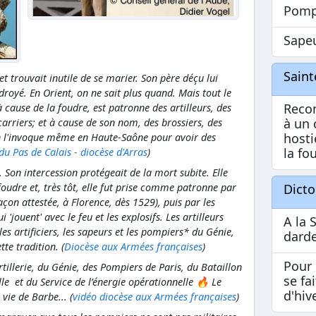
Pomp
Sape
Sain
et trouvait inutile de se marier. Son père déçu lui
royé. En Orient, on ne sait plus quand. Mais tout le
Recon
 cause de la foudre, est patronne des artilleurs, des
à un 
 carriers; et à cause de son nom, des brossiers, des
hosti
 On l'invoque même en Haute-Saône pour avoir des
la fo
du Pas de Calais - diocèse d'Arras
)
n. Son intercession protégeait de la mort subite. Elle
Dict
foudre et, très tôt, elle fut prise comme patronne par
façon attestée, à Florence, dès 1529), puis par les
 'jouent' avec le feu et les explosifs. Les artilleurs
A la 
 artificiers, les sapeurs et les pompiers* du Génie,
dard
tte tradition. (
Diocèse aux Armées françaises
)
Pour 
rtillerie, du Génie, des Pompiers de Paris, du Bataillon
se fa
e et du Service de l’énergie opérationnelle 🔥 Le
d'hive
vie de Barbe... (
vidéo diocèse aux Armées françaises
)