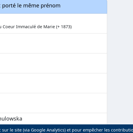
nt porté le même prénom
du Coeur Immaculé de Marie (+ 1873)
amulowska
)
 sur le site (via Google Analytics) et pour empêcher les contributi