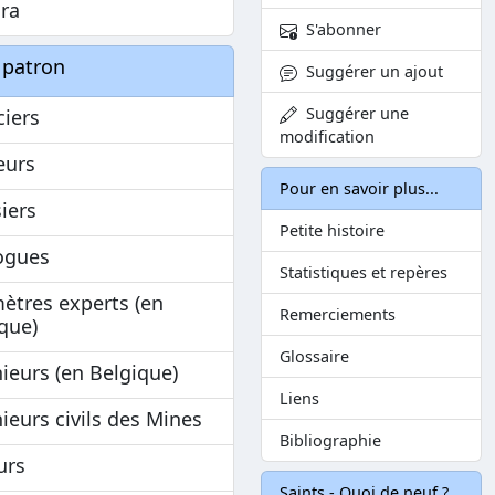
ara
S'abonner
 patron
Suggérer un ajout
Suggérer une
ciers
modification
leurs
Pour en savoir plus...
iers
Petite histoire
ogues
Statistiques et repères
ètres experts (en
Remerciements
que)
Glossaire
ieurs (en Belgique)
Liens
ieurs civils des Mines
Bibliographie
urs
Saints - Quoi de neuf ?