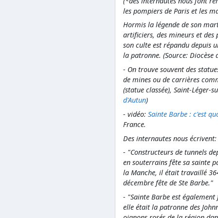
(*des internautes nous font re
les pompiers de Paris et les m
Hormis la légende de son marty
artificiers, des mineurs et des
son culte est répandu depuis 
la patronne. (Source: Diocèse 
- On trouve souvent des statue
de mines ou de carrières comme
(statue classée), Saint-Léger-sur
d'Autun
)
- vidéo:
Sainte Barbe : c'est qu
France.
Des internautes nous écrivent:
- "Constructeurs de tunnels dep
en souterrains fête sa sainte 
la Manche, il était travaillé 36
décembre fête de Ste Barbe."
- "Sainte Barbe est également f
elle était la patronne des Joh
oignons rosés de la région da