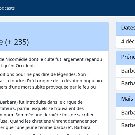
odcasts
Dates
e (+ 235)
4 déc
Prén
 de Nicomédie dont le culte fut largement répandu
nt qu'en Occident.
Barb
raditions pour ne pas dire de légendes. Son
ar la foudre d'où l'origine de la dévotion populaire
Barb
gers d'une mort subite provoquée par le feu ou
Mais 
Barbara) fut introduite dans le cirque de
ateurs, parmi lesquels se trouvaient des
Barb
on nom. Sommée une dernière fois de sacrifier
refusa. Quand les chrétiens vinrent demander son
Barb
mer que "une jeune femme barbare", Barbara.