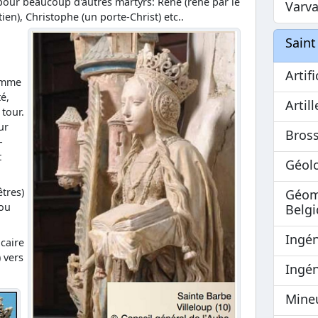
 pour beaucoup d'autres martyrs: René (rené par le
Varv
ien), Christophe (un porte-Christ) etc..
Saint
Artifi
omme
é,
Artil
tour.
ur
Bross
-
t
Géol
êtres)
Géom
 ou
Belgi
Ingén
lcaire
 vers
Ingén
Mine