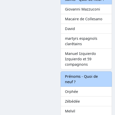
Giovanni Mazzuconi
Macaire de Collesano
David
martyrs espagnols
clarétains
Manuel Izquierdo
Izquierdo et 59
compagnons
Prénoms - Quoi de
neuf ?
Orphée
Zébédée
Melvil