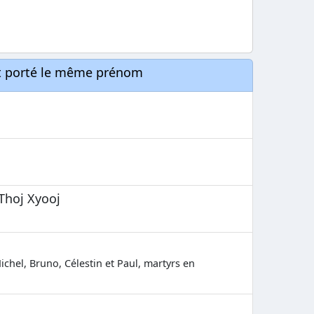
nt porté le même prénom
Thoj Xyooj
ichel, Bruno, Célestin et Paul, martyrs en