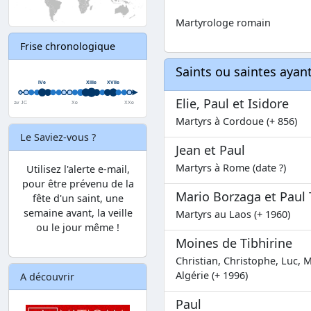
Martyrologe romain
Frise chronologique
Saints ou saintes aya
Elie, Paul et Isidore
Martyrs à Cordoue (+ 856)
Le Saviez-vous ?
Jean et Paul
Martyrs à Rome (date ?)
Utilisez l'alerte e-mail,
pour être prévenu de la
Mario Borzaga et Paul 
fête d'un saint, une
semaine avant, la veille
Martyrs au Laos (+ 1960)
ou le jour même !
Moines de Tibhirine
Christian, Christophe, Luc, M
Algérie (+ 1996)
A découvrir
Paul