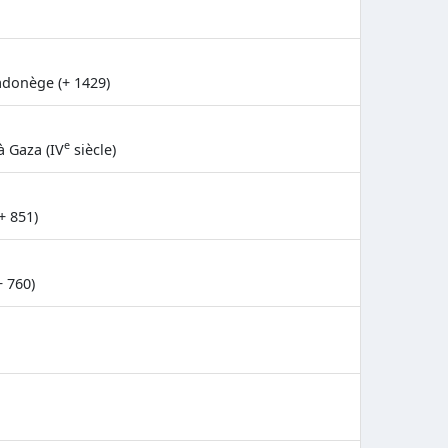
adonège (+ 1429)
e
 Gaza (IV
siècle)
+ 851)
+ 760)