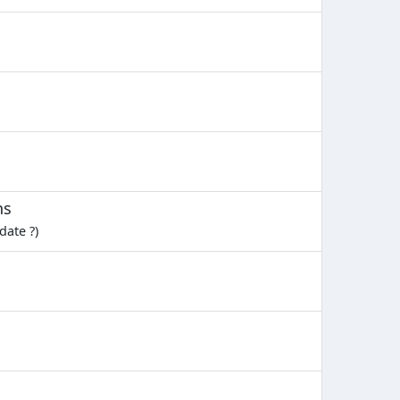
ns
date ?)