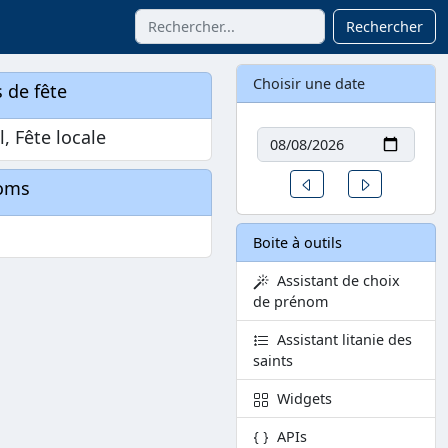
Rechercher
Choisir une date
 de fête
Date
l, Fête locale
Un jour avant
Un jour aprè
oms
Boite à outils
Assistant de choix
de prénom
Assistant litanie des
saints
Widgets
APIs