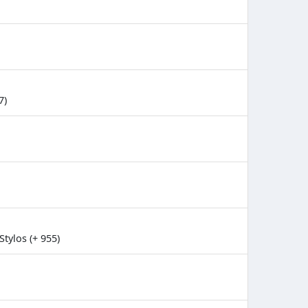
7)
tylos (+ 955)