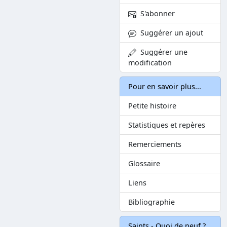
S'abonner
Suggérer un ajout
Suggérer une
modification
Pour en savoir plus...
Petite histoire
Statistiques et repères
Remerciements
Glossaire
Liens
Bibliographie
Saints - Quoi de neuf ?