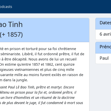
odcasts
Bao Tinh
Dates
 (+ 1857)
6 avri
Prén
jeté en prison et torturé pour sa foi chrétienne
 séminariste. Libéré, il fut ordonné prêtre, il fut de
Paul
à être décapité. Nous avons de lui un recueil
On estime qu'entre 1857 et 1862, cent quinze
ligieuses vietnamiennes et plus de cinq mille
quarante mille au moins furent exilés en raison de
m dans la jungle.
saint Paul Lê Bao Tinh, prêtre et martyr. Encore
détenu en prison pour la foi et, ordonné prêtre, il
un livre d'homélies et un résumé de la doctrine
s de plus devant le juge, il fut condamné à mort sous