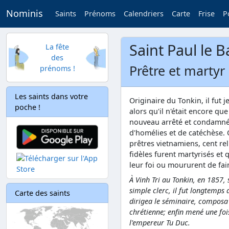
Nominis
Saints
Prénoms
Calendriers
Carte
Frise
P
Saint Paul le 
La fête
des
Prêtre et martyr
prénoms !
Les saints dans votre
Originaire du Tonkin, il fut 
poche !
alors qu'il n'était encore que
nouveau arrêté et condamné 
d'homélies et de catéchèse. 
prêtres vietnamiens, cent re
fidèles furent martyrisés et 
leur foi ou moururent de fai
À Vinh Tri au Tonkin, en 1857, 
simple clerc, il fut longtemps 
Carte des saints
dirigea le séminaire, composa 
chrétienne; enfin mené une foi
l'empereur Tu Duc.