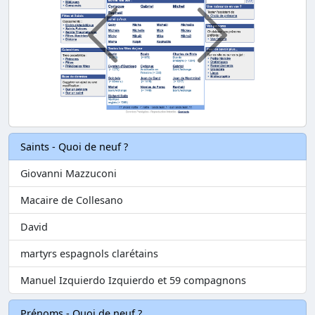
Suivant
Precedent
Saints - Quoi de neuf ?
Giovanni Mazzuconi
Macaire de Collesano
David
martyrs espagnols clarétains
Manuel Izquierdo Izquierdo et 59 compagnons
Prénoms - Quoi de neuf ?