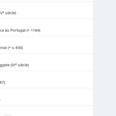
e
IV
siècle)
ca au Portugal (+ 1164)
aï (+ v. 650)
e
gypte (IV
siècle)
67)
)