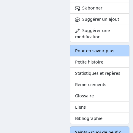
S'abonner
Suggérer un ajout
Suggérer une
modification
Pour en savoir plus...
Petite histoire
Statistiques et repères
Remerciements
Glossaire
Liens
Bibliographie
Saints - Quoi de neuf ?