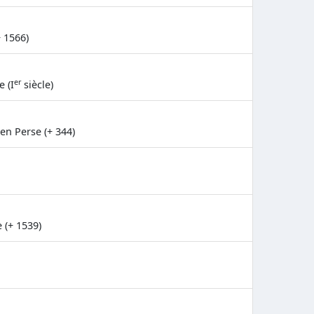
 1566)
er
e (I
siècle)
 en Perse (+ 344)
 (+ 1539)