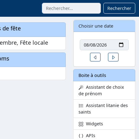
Rechercher
Choisir une date
 de fête
Date
embre, Fête locale
Un jour avant
Un jour aprè
oms
Boite à outils
Assistant de choix
de prénom
Assistant litanie des
saints
Widgets
APIs