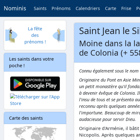
Nominis
Saints
Prénoms
Calendriers
Carte
Frise
P
Saint Jean le Si
La fête
des
Moine dans la la
prénoms !
de Colonia (+ 55
Les saints dans votre
poche !
Connu également sous le nom de
Originaire du Pont en Asie Mi
un petit monastère qu'il fonda.
à devenir évêque de Colonia. I
l'insu de tous et se présenta 
reconnu après quelques années,
l'importune. Beaucoup de mirac
Carte des saints
audacieuse pour servir Dieu.
Originaire d'Arménie, il bât
Nicopolis. Après quelques ann