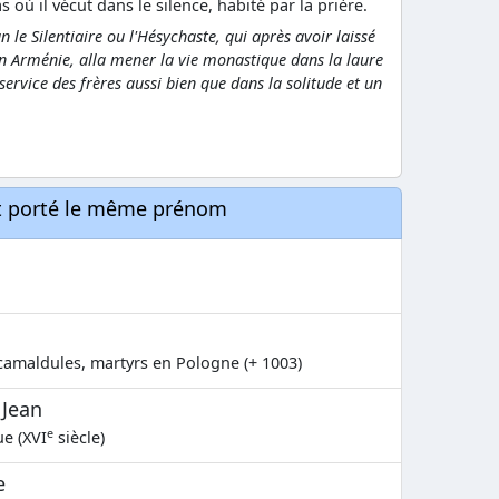
où il vécut dans le silence, habité par la prière.
an le Silentiaire ou l'Hésychaste, qui après avoir laissé
en Arménie, alla mener la vie monastique dans la laure
ervice des frères aussi bien que dans la solitude et un
nt porté le même prénom
amaldules, martyrs en Pologne (+ 1003)
 Jean
e
ue (XVI
siècle)
e