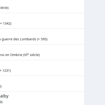
iècle)
(+ 1342)
 guerre des Lombards (+ 595)
e
no en Ombrie (VI
siècle)
+ 1231)
)
Dalby
9)