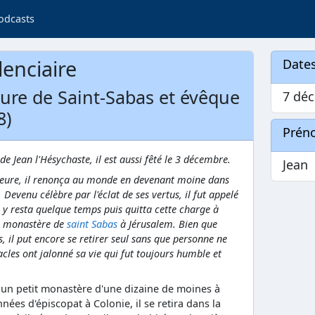
odcasts
lenciaire
Dates
ure de Saint-Sabas et évêque
7 déc
8)
Prén
 Jean l'Hésychaste, il est aussi fêté le 3 décembre.
Jean
neure, il renonça au monde en devenant moine dans
 Devenu célèbre par l'éclat de ses vertus, il fut appelé
l y resta quelque temps puis quitta cette charge à
au monastère de
saint Sabas
à Jérusalem. Bien que
 il put encore se retirer seul sans que personne ne
les ont jalonné sa vie qui fut toujours humble et
it un petit monastère d'une dizaine de moines à
ées d'épiscopat à Colonie, il se retira dans la