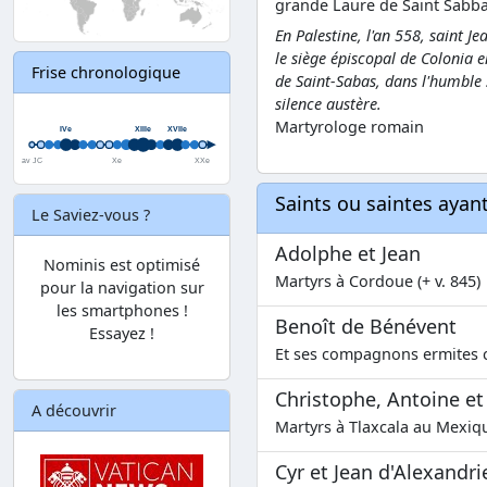
grande Laure de Saint Sabbas 
En Palestine, l'an 558, saint Je
le siège épiscopal de Colonia 
Frise chronologique
de Saint-Sabas, dans l'humble s
silence austère.
Martyrologe romain
Saints ou saintes aya
Le Saviez-vous ?
Adolphe et Jean
Nominis est optimisé
Martyrs à Cordoue (+ v. 845)
pour la navigation sur
les smartphones !
Benoît de Bénévent
Essayez !
Et ses compagnons ermites c
Christophe, Antoine et
A découvrir
Martyrs à Tlaxcala au Mexiq
Cyr et Jean d'Alexandri