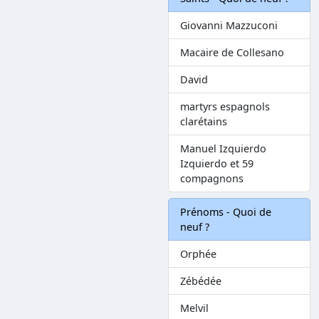
Giovanni Mazzuconi
Macaire de Collesano
David
martyrs espagnols
clarétains
Manuel Izquierdo
Izquierdo et 59
compagnons
Prénoms - Quoi de
neuf ?
Orphée
Zébédée
Melvil