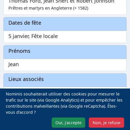
Thomas Ford, Jean Shert et Robert Johnson
Prêtres et martyrs en Angleterre (+ 1582)
Dates de fête
5 janvier, Fête locale
Prénoms
Jean
Lieux associés
Prachatice — Naissance
Nominis souhaiterait utiliser des cookies pour mesurer le
trafic sur le site (via Google Analytics) et pour empêcher les
Philadelphie — Mort
contributions malveillantes (via Google reCaptcha). Êtes-
vous d'accord ?
Saints - Quoi de neuf ?
Oui, j'accepte
Non, je refuse