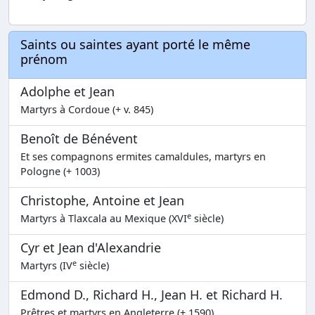
Saints ou saintes ayant porté le même
prénom
Adolphe et Jean
Martyrs à Cordoue (+ v. 845)
Benoît de Bénévent
Et ses compagnons ermites camaldules, martyrs en
Pologne (+ 1003)
Christophe, Antoine et Jean
e
Martyrs à Tlaxcala au Mexique (XVI
siècle)
Cyr et Jean d'Alexandrie
e
Martyrs (IV
siècle)
Edmond D., Richard H., Jean H. et Richard H.
Prêtres et martyrs en Angleterre (+ 1590)