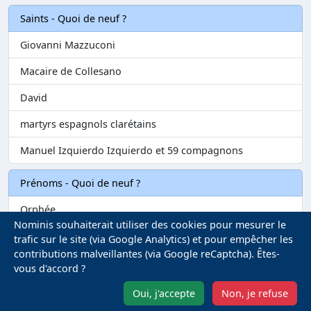
Saints - Quoi de neuf ?
Giovanni Mazzuconi
Macaire de Collesano
David
martyrs espagnols clarétains
Manuel Izquierdo Izquierdo et 59 compagnons
Prénoms - Quoi de neuf ?
Orphée
Nominis souhaiterait utiliser des cookies pour mesurer le
Zébédée
trafic sur le site (via Google Analytics) et pour empêcher les
contributions malveillantes (via Google reCaptcha). Êtes-
Melvil
vous d'accord ?
Matilin
Oui, j'accepte
Non, je refuse