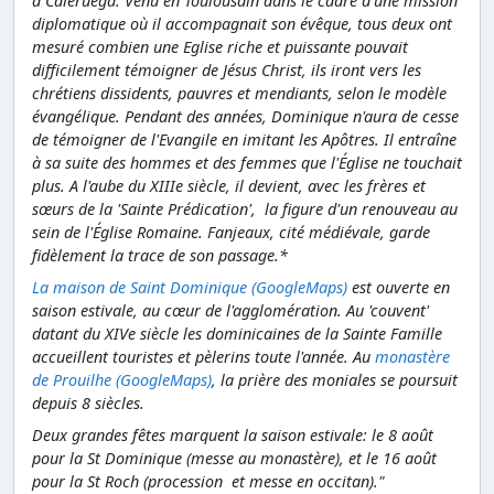
à Caleruega. Venu en Toulousain dans le cadre d'une mission
diplomatique où il accompagnait son évêque, tous deux ont
mesuré combien une Eglise riche et puissante pouvait
difficilement témoigner de Jésus Christ, ils iront vers les
chrétiens dissidents, pauvres et mendiants, selon le modèle
évangélique. Pendant des années, Dominique n'aura de cesse
de témoigner de l'Evangile en imitant les Apôtres. Il entraîne
à sa suite des hommes et des femmes que l'Église ne touchait
plus. A l'aube du XIIIe siècle, il devient, avec les frères et
sœurs de la 'Sainte Prédication', la figure d'un renouveau au
sein de l'Église Romaine. Fanjeaux, cité médiévale, garde
fidèlement la trace de son passage.*
La maison de Saint Dominique (GoogleMaps)
est ouverte en
saison estivale, au cœur de l'agglomération. Au 'couvent'
datant du XIVe siècle les dominicaines de la Sainte Famille
accueillent touristes et pèlerins toute l'année. Au
monastère
de Prouilhe (GoogleMaps)
, la prière des moniales se poursuit
depuis 8 siècles.
Deux grandes fêtes marquent la saison estivale: le 8 août
pour la St Dominique (messe au monastère), et le 16 août
pour la St Roch (procession et messe en occitan)."