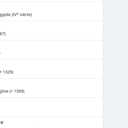
e
gypte (IV
siècle)
67)
)
+ 1329)
lise (+ 1569)
me