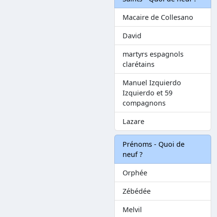
Macaire de Collesano
David
martyrs espagnols
clarétains
Manuel Izquierdo
Izquierdo et 59
compagnons
Lazare
Prénoms - Quoi de
neuf ?
Orphée
Zébédée
Melvil