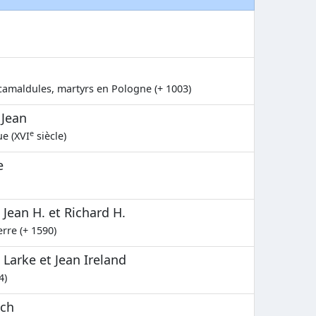
amaldules, martyrs en Pologne (+ 1003)
 Jean
e
ue (XVI
siècle)
e
Jean H. et Richard H.
rre (+ 1590)
 Larke et Jean Ireland
4)
nch