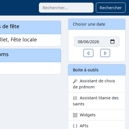
Rechercher
Choisir une date
 de fête
Date
llet, Fête locale
Un jour avant
Un jour aprè
oms
Boite à outils
Assistant de choix
de prénom
Assistant litanie des
saints
Widgets
APIs