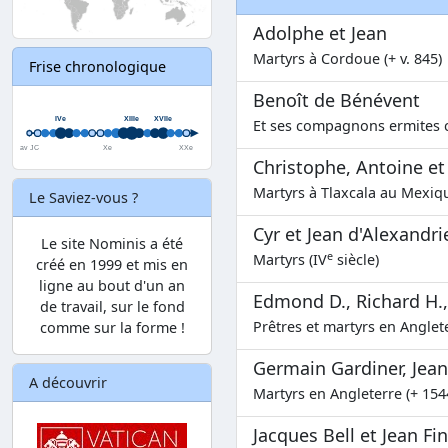
Adolphe et Jean
Martyrs à Cordoue (+ v. 845)
Frise chronologique
Benoît de Bénévent
Et ses compagnons ermites c
Christophe, Antoine et
Martyrs à Tlaxcala au Mexiq
Le Saviez-vous ?
Cyr et Jean d'Alexandri
Le site Nominis a été
e
Martyrs (IV
siècle)
créé en 1999 et mis en
ligne au bout d'un an
Edmond D., Richard H., 
de travail, sur le fond
Prêtres et martyrs en Anglete
comme sur la forme !
Germain Gardiner, Jean
A découvrir
Martyrs en Angleterre (+ 154
Jacques Bell et Jean Fi