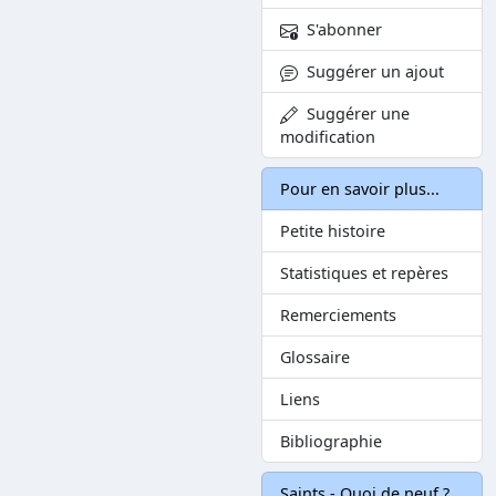
S'abonner
Suggérer un ajout
Suggérer une
modification
Pour en savoir plus...
Petite histoire
Statistiques et repères
Remerciements
Glossaire
Liens
Bibliographie
Saints - Quoi de neuf ?