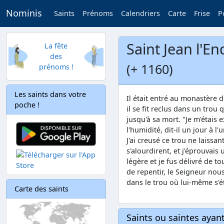
Nominis
Saints
Prénoms
Calendriers
Carte
Frise
P
Saint Jean l'E
La fête
des
(+ 1160)
prénoms !
Les saints dans votre
Il était entré au monastère d
poche !
il se fit reclus dans un trou 
jusqu'à sa mort. "Je m'étais 
l'humidité, dit-il un jour à l
J'ai creusé ce trou ne laissa
s'alourdirent, et j'éprouvai
légère et je fus délivré de t
de repentir, le Seigneur nous 
dans le trou où lui-même s'ét
Carte des saints
Saints ou saintes aya