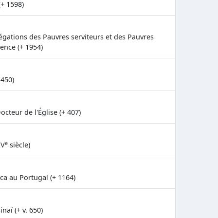
(+ 1598)
égations des Pauvres serviteurs et des Pauvres
dence (+ 1954)
 450)
cteur de l'Église (+ 407)
e
IV
siècle)
ca au Portugal (+ 1164)
aï (+ v. 650)