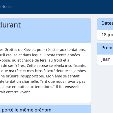
odcasts
ndurant
Dates
18 jui
Prén
es Grottes de Kiev et, pour résister aux tentations,
qu'il creusa et dans lequel il resta trente années
Jean
exposé, nu et chargé de fers, au froid et à
'un de ses frères. Cette ascèse se révéla insuffisante.
nt que ma tête et mes bras à l'extérieur. Mes jambes
s une brûlure insupportable. Mon âme se sentait
oute tentation charnelle. Tant que nous n'avons pas
laisse en butte aux tentations." Il fut enseveli
ait enterré vivant.
nt porté le même prénom