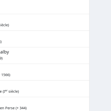
iècle)
)
Dalby
9)
 1566)
er
e (I
siècle)
 en Perse (+ 344)