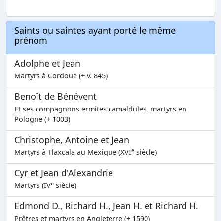
Saints ou saintes ayant porté le même
prénom
Adolphe et Jean
Martyrs à Cordoue (+ v. 845)
Benoît de Bénévent
Et ses compagnons ermites camaldules, martyrs en
Pologne (+ 1003)
Christophe, Antoine et Jean
e
Martyrs à Tlaxcala au Mexique (XVI
siècle)
Cyr et Jean d'Alexandrie
e
Martyrs (IV
siècle)
Edmond D., Richard H., Jean H. et Richard H.
Prêtres et martyrs en Angleterre (+ 1590)