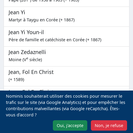
Jean Yi
Martyr à Taygu en Corée (+ 1867)
Jean Yi Youn-il
Père de famille et catéchiste en Corée (+ 1867)
Jean Zedaznelli
e
Moine (V
siècle)
Jean, Fol En Christ
(+ 1589)
Jean, Fol En Christ
Nominis souhaiterait utiliser des cookies pour mesurer le
(+ 1494)
trafic sur le site (via Google Analytics) et pour empêcher les
contributions malveillantes (via Google reCaptcha). Êtes-
John Houghton et ses compagnons
vous d'accord ?
Martyrs en Angleterre (+ 1535)
Oui, j'accepte
Non, je refuse
Odoardo Focherini