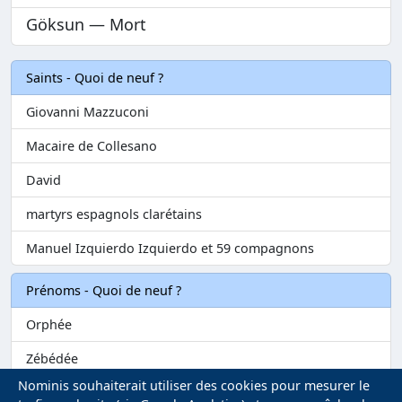
Göksun — Mort
Saints - Quoi de neuf ?
Giovanni Mazzuconi
Macaire de Collesano
David
martyrs espagnols clarétains
Manuel Izquierdo Izquierdo et 59 compagnons
Prénoms - Quoi de neuf ?
Orphée
Zébédée
Nominis souhaiterait utiliser des cookies pour mesurer le
Melvil