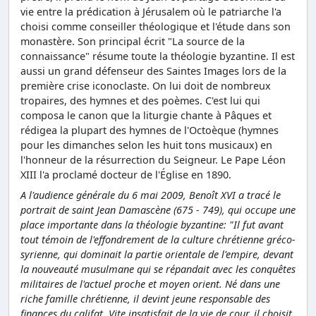
vie entre la prédication à Jérusalem où le patriarche l'a
choisi comme conseiller théologique et l'étude dans son
monastère. Son principal écrit "La source de la
connaissance" résume toute la théologie byzantine. Il est
aussi un grand défenseur des Saintes Images lors de la
première crise iconoclaste. On lui doit de nombreux
tropaires, des hymnes et des poèmes. C'est lui qui
composa le canon que la liturgie chante à Pâques et
rédigea la plupart des hymnes de l'Octoèque (hymnes
pour les dimanches selon les huit tons musicaux) en
l'honneur de la résurrection du Seigneur. Le Pape Léon
XIII l'a proclamé docteur de l'Église en 1890.
A l'audience générale du 6 mai 2009, Benoît XVI a tracé le
portrait de saint Jean Damascène (675 - 749), qui occupe une
place importante dans la théologie byzantine: "Il fut avant
tout témoin de l'effondrement de la culture chrétienne gréco-
syrienne, qui dominait la partie orientale de l'empire, devant
la nouveauté musulmane qui se répandait avec les conquêtes
militaires de l'actuel proche et moyen orient. Né dans une
riche famille chrétienne, il devint jeune responsable des
finances du califat. Vite insatisfait de la vie de cour, il choisit