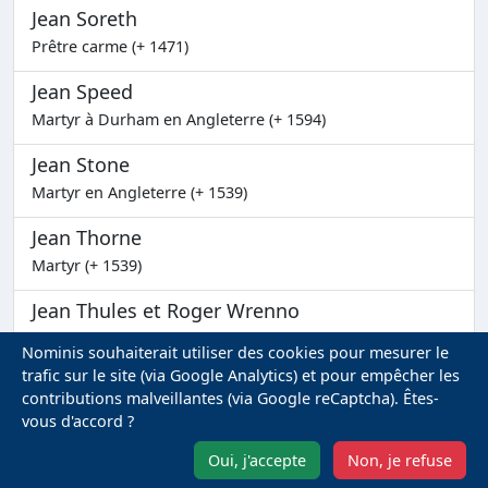
Jean Soreth
Prêtre carme (+ 1471)
Jean Speed
Martyr à Durham en Angleterre (+ 1594)
Jean Stone
Martyr en Angleterre (+ 1539)
Jean Thorne
Martyr (+ 1539)
Jean Thules et Roger Wrenno
Martyrs en Angleterre (+ 1616)
Nominis souhaiterait utiliser des cookies pour mesurer le
trafic sur le site (via Google Analytics) et pour empêcher les
Jean Vladimir
contributions malveillantes (via Google reCaptcha). Êtes-
(+ 1015)
vous d'accord ?
Jean Wall
Oui, j'accepte
Non, je refuse
Martyr en Angleterre (+ 1679)