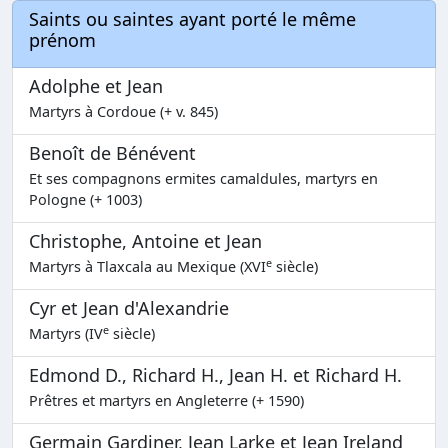
Saints ou saintes ayant porté le même
prénom
Adolphe et Jean
Martyrs à Cordoue (+ v. 845)
Benoît de Bénévent
Et ses compagnons ermites camaldules, martyrs en
Pologne (+ 1003)
Christophe, Antoine et Jean
e
Martyrs à Tlaxcala au Mexique (XVI
siècle)
Cyr et Jean d'Alexandrie
e
Martyrs (IV
siècle)
Edmond D., Richard H., Jean H. et Richard H.
Prêtres et martyrs en Angleterre (+ 1590)
Germain Gardiner, Jean Larke et Jean Ireland