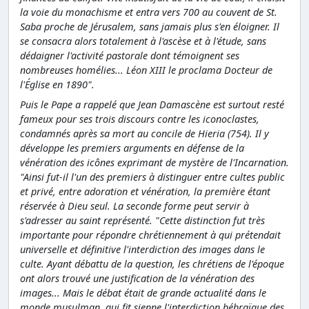
la voie du monachisme et entra vers 700 au couvent de St.
Saba proche de Jérusalem, sans jamais plus s'en éloigner. Il
se consacra alors totalement à l'ascèse et à l'étude, sans
dédaigner l'activité pastorale dont témoignent ses
nombreuses homélies... Léon XIII le proclama Docteur de
l'Église en 1890".
Puis le Pape a rappelé que Jean Damascène est surtout resté
fameux pour ses trois discours contre les iconoclastes,
condamnés après sa mort au concile de Hieria (754). Il y
développe les premiers arguments en défense de la
vénération des icônes exprimant de mystère de l'Incarnation.
"Ainsi fut-il l'un des premiers à distinguer entre cultes public
et privé, entre adoration et vénération, la première étant
réservée à Dieu seul. La seconde forme peut servir à
s'adresser au saint représenté. "Cette distinction fut très
importante pour répondre chrétiennement à qui prétendait
universelle et définitive l'interdiction des images dans le
culte. Ayant débattu de la question, les chrétiens de l'époque
ont alors trouvé une justification de la vénération des
images... Mais le débat était de grande actualité dans le
monde musulman, qui fit sienne l'interdiction hébraïque des