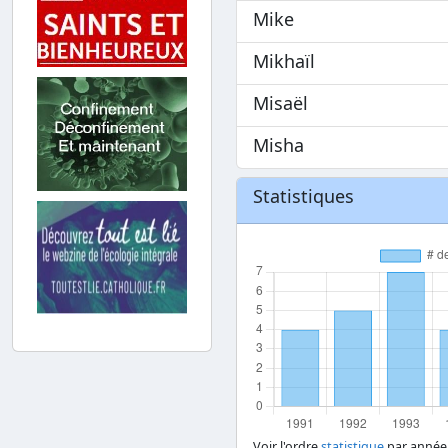
Mike
Mikhaïl
Misaël
Misha
Statistiques
Voir l'ordre
statistique
par année