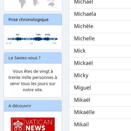
Michaël
Michaëla
Frise chronologique
Michèle
Michelle
Mick
Le Saviez-vous ?
Mickaël
Vous êtes de vingt à
Micky
trente mille personnes à
venir tous les jours sur
Miguel
notre site.
Mikaël
A découvrir
Mikaëlle
Mikail