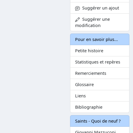
Suggérer un ajout
Suggérer une
modification
Pour en savoir plus...
Petite histoire
Statistiques et repères
Remerciements
Glossaire
Liens
Bibliographie
Saints - Quoi de neuf ?
Giovanni Mazzuconi