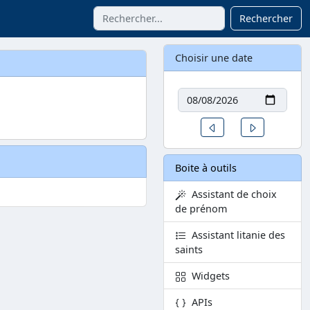
Rechercher
Choisir une date
Date
Un jour avant
Un jour aprè
Boite à outils
Assistant de choix
de prénom
Assistant litanie des
saints
Widgets
APIs