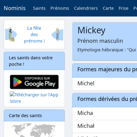
Nominis
Saints
Prénoms
Calendriers
Carte
Frise
P
Mickey
La fête
des
Prénom masculin
prénoms !
Etymologie hébraïque : "Qu
Les saints dans votre
poche !
Formes majeures du 
Michel
Formes dérivées du p
Micha
Carte des saints
Michał