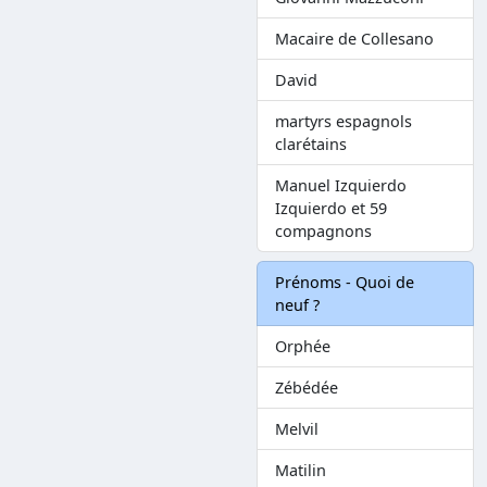
Macaire de Collesano
David
martyrs espagnols
clarétains
Manuel Izquierdo
Izquierdo et 59
compagnons
Prénoms - Quoi de
neuf ?
Orphée
Zébédée
Melvil
Matilin