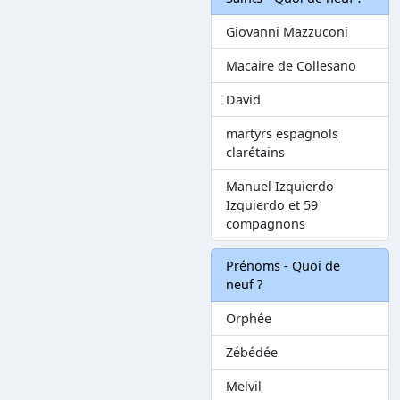
Giovanni Mazzuconi
Macaire de Collesano
David
martyrs espagnols
clarétains
Manuel Izquierdo
Izquierdo et 59
compagnons
Prénoms - Quoi de
neuf ?
Orphée
Zébédée
Melvil