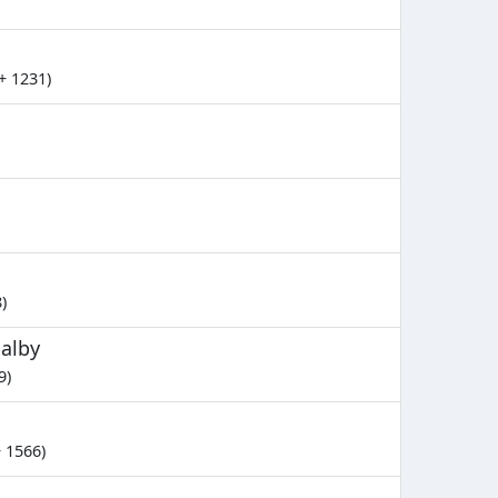
+ 1231)
)
Dalby
9)
 1566)