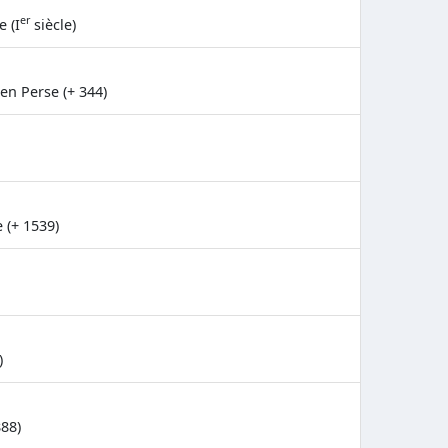
er
e (I
siècle)
 en Perse (+ 344)
 (+ 1539)
)
888)