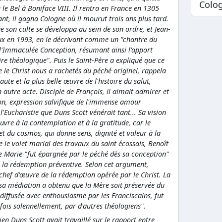
Colo
e le Bel à Boniface VIII. Il rentra en France en 1305
t, il gagna Cologne où il mourut trois ans plus tard.
ue son culte se développa au sein de son ordre, et Jean-
ux en 1993, en le décrivant comme un "chantre du
 l'Immaculée Conception, résumant ainsi l'apport
ire théologique". Puis le Saint-Père a expliqué que ce
e le Christ nous a rachetés du péché originel, rappela
aute et la plus belle œuvre de l'histoire du salut,
 autre acte. Disciple de François, il aimait admirer et
on, expression salvifique de l'immense amour
 l'Eucharistie que Duns Scott vénérait tant... Sa vision
uvre à la contemplation et à la gratitude, car le
e et du cosmos, qui donne sens, dignité et valeur à la
 le volet marial des travaux du saint écossais, Benoît
ue Marie "fut épargnée par le péché dès sa conception"
e la rédemption préventive. Selon cet argument,
chef d’œuvre de la rédemption opérée par le Christ. La
sa médiation a obtenu que la Mère soit préservée du
 diffusée avec enthousiasme par les Franciscains, fut
fois solennellement, par d'autres théologiens".
en Duns Scott avait travaillé sur le rapport entre