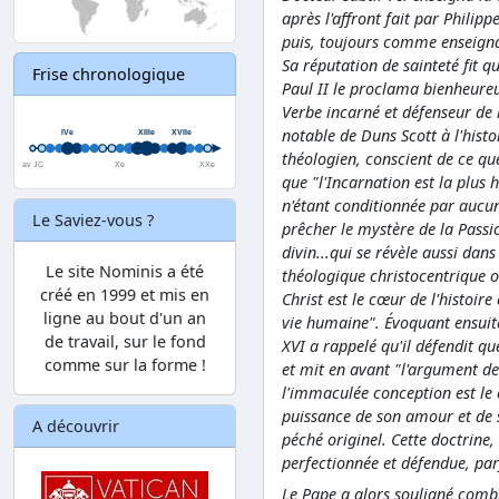
après l'affront fait par Philipp
puis, toujours comme enseignan
Sa réputation de sainteté fit q
Frise chronologique
Paul II le proclama bienheure
Verbe incarné et défenseur de
notable de Duns Scott à l'histo
théologien, conscient de ce qu
que "l'Incarnation est la plus h
n'étant conditionnée par aucun
Le Saviez-vous ?
prêcher le mystère de la Passi
divin...qui se révèle aussi dans
Le site Nominis a été
théologique christocentrique o
créé en 1999 et mis en
Christ est le cœur de l'histoir
ligne au bout d'un an
vie humaine". Évoquant ensuite
de travail, sur le fond
XVI a rappelé qu'il défendit q
comme sur la forme !
et mit en avant "l'argument d
l'immaculée conception est le 
puissance de son amour et de 
A découvrir
péché originel. Cette doctrine,
perfectionnée et défendue, par
Le Pape a alors souligné combi