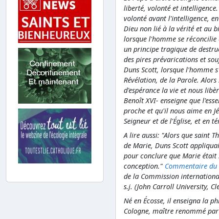
liberté, volonté et intelligence
volonté avant l'intelligence, 
Dieu non lié à la vérité et au bi
lorsque l'homme se réconcilie a
un principe tragique de destruc
des pires prévarications et sou
Duns Scott, lorsque l'homme s'
Révélation, de la Parole. Alor
d'espérance la vie et nous lib
Benoît XVI- enseigne que l'esse
proche et qu'il nous aime en J
Seigneur et de l'Église, et en 
A lire aussi: "Alors que saint 
de Marie, Duns Scott appliquai
pour conclure que Marie était 
conception."
Commentaire du d
de la Commission internationa
s.j. (John Carroll University, 
Né en Écosse, il enseigna la ph
Cologne, maître renommé par s