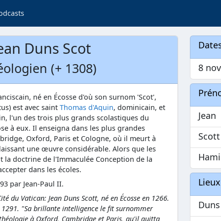
odcasts
ean Duns Scot
Dates
éologien (+ 1308)
8 nov
Prén
ranciscain, né en Écosse d'où son surnom 'Scot',
us) est avec saint
Thomas d'Aquin
, dominicain, et
Jean
ain, l'un des trois plus grands scolastiques du
se à eux. Il enseigna dans les plus grandes
Scott
bridge, Oxford, Paris et Cologne, où il meurt à
laissant une œuvre considérable. Alors que les
Hami
t la doctrine de l'Immaculée Conception de la
 accepter dans les écoles.
Lieux
993 par Jean-Paul II.
 Cité du Vatican: Jean Duns Scott, né en Écosse en 1266.
Duns
n 1291. "Sa brillante intelligence le fit surnommer
 théologie à Oxford, Cambridge et Paris, qu'il quitta