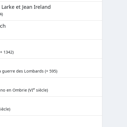
 Larke et Jean Ireland
4)
nch
(+ 1342)
 guerre des Lombards (+ 595)
e
no en Ombrie (VI
siècle)
iècle)