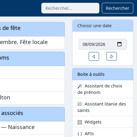
Rechercher
Choisir une date
 de fête
Date
embre, Fête locale
Un jour avant
Un jour aprè
oms
Boite à outils
Assistant de choix
de prénom
lton
Assistant litanie des
saints
 associés
Widgets
 — Naissance
APIs