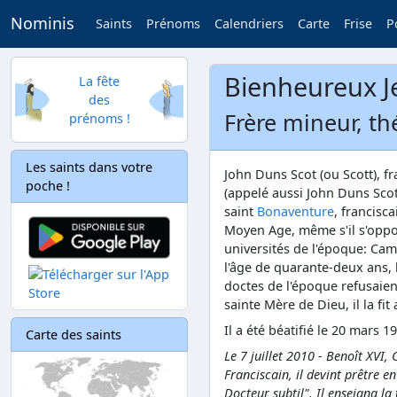
Nominis
Saints
Prénoms
Calendriers
Carte
Frise
P
Bienheureux J
La fête
des
Frère mineur, th
prénoms !
Les saints dans votre
John Duns Scot (ou Scott), f
poche !
(appelé aussi John Duns Scot
saint
Bonaventure
, francisc
Moyen Age, même s'il s'oppo
universités de l'époque: Cam
l'âge de quarante-deux ans, 
doctes de l'époque refusaien
sainte Mère de Dieu, il la fit
Il a été béatifié le 20 mars 1
Carte des saints
Le 7 juillet 2010 - Benoît XVI,
Franciscain, il devint prêtre e
Docteur subtil". Il enseigna la