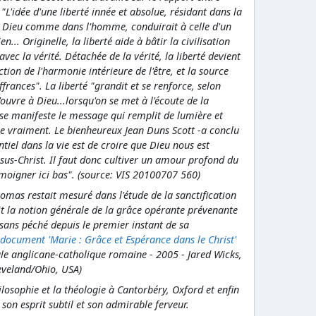
. "L'idée d'une liberté innée et absolue, résidant dans la
en Dieu comme dans l'homme, conduirait à celle d'un
en... Originelle, la liberté aide à bâtir la civilisation
vec la vérité. Détachée de la vérité, la liberté devient
tion de l'harmonie intérieure de l'être, et la source
ffrances". La liberté "grandit et se renforce, selon
ouvre à Dieu...lorsqu'on se met à l'écoute de la
s se manifeste le message qui remplit de lumière et
ère vraiment. Le bienheureux Jean Duns Scott -a conclu
ntiel dans la vie est de croire que Dieu nous est
ésus-Christ. Il faut donc cultiver un amour profond du
témoigner ici bas". (source: VIS 20100707 560)
Thomas restait mesuré dans l'étude de la sanctification
t la notion générale de la grâce opérante prévenante
sans péché depuis le premier instant de sa
ocument 'Marie : Grâce et Espérance dans le Christ'
le anglicane-catholique romaine - 2005 - Jared Wicks,
Cleveland/Ohio, USA)
ilosophie et la théologie à Cantorbéry, Oxford et enfin
on esprit subtil et son admirable ferveur.