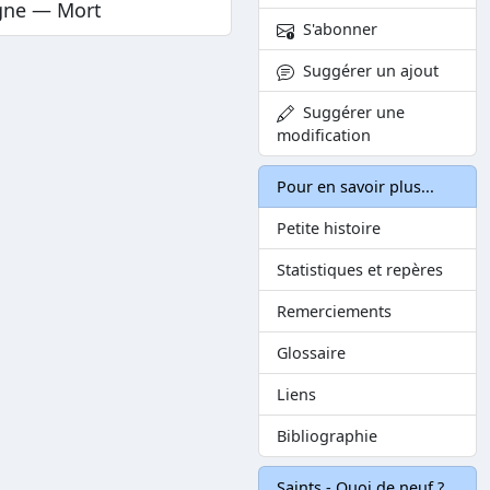
gne — Mort
S'abonner
Suggérer un ajout
Suggérer une
modification
Pour en savoir plus...
Petite histoire
Statistiques et repères
Remerciements
Glossaire
Liens
Bibliographie
Saints - Quoi de neuf ?