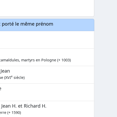
nt porté le même prénom
amaldules, martyrs en Pologne (+ 1003)
 Jean
e
ue (XVI
siècle)
e
Jean H. et Richard H.
rre (+ 1590)