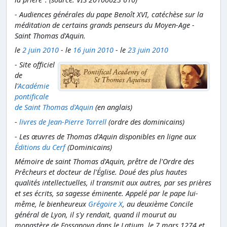
- Audiences générales du pape Benoît XVI, catéchèse sur la
méditation de certains grands penseurs du Moyen-Age -
Saint Thomas d'Aquin.
le
2 juin 2010
- l
e
16 juin 2010
- le
23 juin 2010
- Site officiel
de
l'
Académie
pontificale
de Saint Thomas d'Aquin
(en anglais)
-
livres de Jean-Pierre Torrell
(ordre des dominicains)
- Les œuvres de Thomas d'Aquin disponibles en ligne aux
Éditions du Cerf
(Dominicains)
Mémoire de saint Thomas d'Aquin, prêtre de l'Ordre des
Prêcheurs et docteur de l'Église. Doué des plus hautes
qualités intellectuelles, il transmit aux autres, par ses prières
et ses écrits, sa sagesse éminente. Appelé par le pape lui-
même, le bienheureux
Grégoire X
, au deuxième Concile
général de Lyon, il s'y rendait, quand il mourut au
monastère de Fossanova dans le Latium, le 7 mars 1274 et,