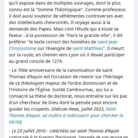
qu'il expose dans de multiples ouvrages, dont le plus
connu est la "Somme Théologique". Comme professeur,
il doit aussi soutenir de véhémentes controverses avec
des intellectuels chevronnés. Il voyage aussi à la
demande des Papes. Mais c'est l'étude qui a toute sa
faveur : à la possession de "Paris la grande ville", il dit
préférer "le texte correct des homélies de
saint Jean
Chrysostome
sur l'évangile de
saint Matthieu
". Il meurt
sur la route, en chemin vers Lyon où il devait participer
au grand concile de 1274.
- Le 700e anniversaire de la canonisation de saint
Thomas d’Aquin est l’occasion de revenir sur l’héritage
de ce théologien majeur de l’ordre dominicain et de
l’Histoire de l’Église. Isolde Cambournac, qui lui a
consacré sa thèse de doctorat, nous entraîne sur les pas
d’un chercheur de Dieu dont la pensée peut encore
guider les croyants.
(Vatican News, juillet 2023,
Saint
Thomas d’Aquin, un maître à redécouvrir pour chercher la
Vérité
)
-
Le 23 juillet 2010 - catéchèse sur saint Thomas d'Aquin
consacrée à la Summa Theologiae, l'apogée de son œuvre en