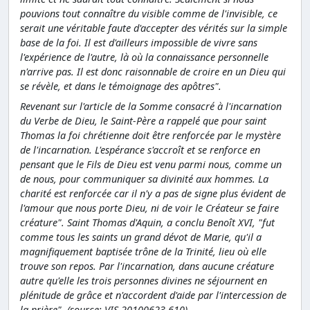
pouvions tout connaître du visible comme de l'invisible, ce
serait une véritable faute d'accepter des vérités sur la simple
base de la foi. Il est d'ailleurs impossible de vivre sans
l'expérience de l'autre, là où la connaissance personnelle
n'arrive pas. Il est donc raisonnable de croire en un Dieu qui
se révèle, et dans le témoignage des apôtres".
Revenant sur l'article de la Somme consacré à l'incarnation
du Verbe de Dieu, le Saint-Père a rappelé que pour saint
Thomas la foi chrétienne doit être renforcée par le mystère
de l'incarnation. L'espérance s'accroît et se renforce en
pensant que le Fils de Dieu est venu parmi nous, comme un
de nous, pour communiquer sa divinité aux hommes. La
charité est renforcée car il n'y a pas de signe plus évident de
l'amour que nous porte Dieu, ni de voir le Créateur se faire
créature". Saint Thomas d'Aquin, a conclu Benoît XVI, "fut
comme tous les saints un grand dévot de Marie, qu'il a
magnifiquement baptisée trône de la Trinité, lieu où elle
trouve son repos. Par l'incarnation, dans aucune créature
autre qu'elle les trois personnes divines ne séjournent en
plénitude de grâce et n'accordent d'aide par l'intercession de
la prière". (source: VIS 20100623 610)