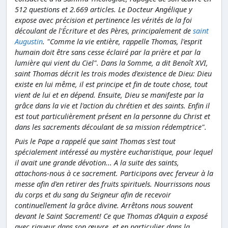
512 questions et 2.669 articles. Le Docteur Angélique y
expose avec précision et pertinence les vérités de la foi
découlant de l'Écriture et des Pères, principalement de
saint
Augustin
. "Comme la vie entière, rappelle Thomas, l'esprit
humain doit être sans cesse éclairé par la prière et par la
lumière qui vient du Ciel". Dans la Somme, a dit Benoît XVI,
saint Thomas décrit les trois modes d'existence de Dieu: Dieu
existe en lui même, il est principe et fin de toute chose, tout
vient de lui et en dépend. Ensuite, Dieu se manifeste par la
grâce dans la vie et l'action du chrétien et des saints. Enfin il
est tout particulièrement présent en la personne du Christ et
dans les sacrements découlant de sa mission rédemptrice".
Puis le Pape a rappelé que saint Thomas s'est tout
spécialement intéressé au mystère eucharistique, pour lequel
il avait une grande dévotion... A la suite des saints,
attachons-nous à ce sacrement. Participons avec ferveur à la
messe afin d'en retirer des fruits spirituels. Nourrissons nous
du corps et du sang du Seigneur afin de recevoir
continuellement la grâce divine. Arrêtons nous souvent
devant le Saint Sacrement! Ce que Thomas d'Aquin a exposé
avec rigueur dans son œuvre, et en particulier dans la