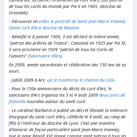
de tous les curés du monde par Pie X en 1905. (diocèse de
Grenoble)
- Découvrez en
vidéo le portrait de Saint Jean Marie Vianney
(Saint curé d'Ars) diocèse de Moulins
- Béatifié le 8 janvier 1905, il est déclaré la même année,
"patron des prêtres de France". Canonisé en 1925 par Pie XI,
il sera proclamé en 1929 "patron de tous les Curés de
l'univers" (
Sanctuaire d'Ars
)
En 2009, année sacerdotale et célébration des 150 ans de sa
mort.
- Jubilé 2009 à Ars:
«Je te montrerai le chemin du Ciel»
- Pour le 150e anniversaire du décès du curé d'Ars, le
sanctuaire d'Ars organisa les 3 et 4 août 2009
deux jours de
festivités
tournées autour du saint curé.
- Le cardinal Barbarin a publié un décret élevant la mémoire
liturgique du saint curé d'Ars, célébrée le 4 août, au rang de
fête à l'intérieur du diocèse de Lyon. C'est une manière
d'honorer de façon particulière saint Jean-Marie Vianney,
que le pape Benoît XVI donne comme saint patron à tous les