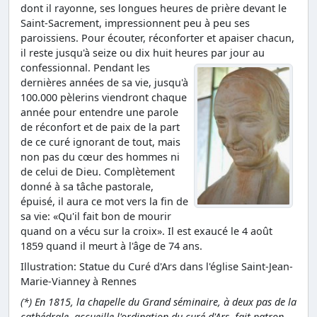
dont il rayonne, ses longues heures de prière devant le
Saint-Sacrement, impressionnent peu à peu ses
paroissiens. Pour écouter, réconforter et apaiser chacun,
il reste jusqu'à seize ou dix huit heures par jour au
confessionnal.
Pendant les
dernières années de sa vie, jusqu'à
100.000 pèlerins viendront chaque
année pour entendre une parole
de réconfort et de paix de la part
de ce curé ignorant de tout, mais
non pas du cœur des hommes ni
de celui de Dieu. Complètement
donné à sa tâche pastorale,
épuisé, il aura ce mot vers la fin de
sa vie: «Qu'il fait bon de mourir
quand on a vécu sur la croix». Il est exaucé le 4 août
1859 quand il meurt à l'âge de 74 ans.
Illustration: Statue du Curé d'Ars dans l'église Saint-Jean-
Marie-Vianney à Rennes
(*) En 1815, la chapelle du Grand séminaire, à deux pas de la
cathédrale, accueille l'ordination du curé d'Ars, fait patron