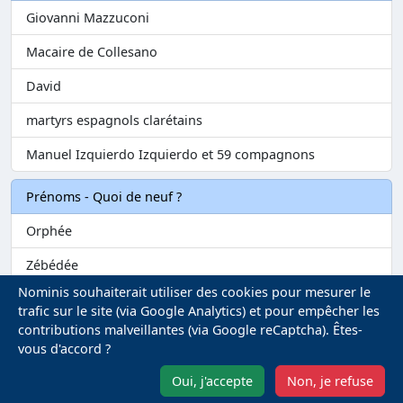
Giovanni Mazzuconi
Macaire de Collesano
David
martyrs espagnols clarétains
Manuel Izquierdo Izquierdo et 59 compagnons
Prénoms - Quoi de neuf ?
Orphée
Zébédée
Nominis souhaiterait utiliser des cookies pour mesurer le
Melvil
trafic sur le site (via Google Analytics) et pour empêcher les
contributions malveillantes (via Google reCaptcha). Êtes-
Matilin
vous d'accord ?
Marie-Fontenelle
Oui, j'accepte
Non, je refuse
Mentions légales
-
Gestion des Cookies