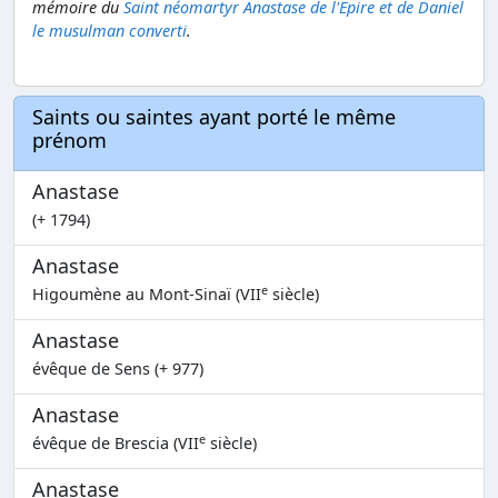
mémoire du
Saint néomartyr Anastase de l'Epire et de Daniel
le musulman converti
.
Saints ou saintes ayant porté le même
prénom
Anastase
(+ 1794)
Anastase
e
Higoumène au Mont-Sinaï (VII
siècle)
Anastase
évêque de Sens (+ 977)
Anastase
e
évêque de Brescia (VII
siècle)
Anastase