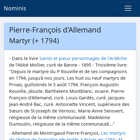
Nominis
Pierre-François d'Allemand
Martyr (+ 1794)
- Dans le livre
Saints et pieux personnages de l'Ardèche
de l'Abbé Mollier, curé de Banne - 1895 - Troisième livre:
"Depuis le martyre du P Rouville et de ses compagnons
en 1794, jusqu'à nos jours. Les huit ou neuf martyrs de
Privas, guillotinés le 5 août 1794. François-Augustin
Rouville, jésuite. Barthelemi Montblanc, vicaire. Pierre-
François d'Allemand, curé. Louis Gardès, curé. Jacques-
Jean-André Bac, curé. Antoinette Vincent, supérieure des
Sœurs de St-Joseph de Vernosc. Marie-Anne Senovert,
religieuse de la même communauté. Madeleine
Dumoulin, religieuse de la même communauté..."
- Allemand de Montrigaud Pierre-François,
Les martyrs
de l'église de Grenoble décapités à Privas en 1794 : M.