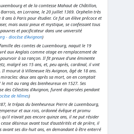
 Luxembourg et de la comtesse Mahaut de Châtillon,
arrois, en Lorraine, le 20 juillet 1369. Orphelin très
e 8 ans à Paris pour étudier. Ce fut un élève précoce et
nser, mais aussi pieux et mystique, se confessant tous
s pauvres et pacificateur dans une université
rg - diocèse d'Avignon
)
 famille des comtes de Luxembourg, naquit le 19
ut livré aux Anglais comme otage en remplacement de
r pourvoir à sa rançon. Il fit preuve d'une éminente
, malgré ses 15 ans, et, peu après, cardinal, il vint
. Il mourut à Villeneuve lès Avignon, âgé de 18 ans.
 miracles: deux ans après sa mort, on en comptait
I le mit au rang des bienheureux en 1527. Ses
ise des Célestins d'Avignon, furent dispersées pendant
iocèse de Nîmes
)
1387, le trépas du bienheureux Pierre de Luxembourg,
'empereur et aux rois, ordonné évêque et promu
 qu'il n'avait pas encore quinze ans, il ne put résider
cesse désireux avant tout d'austérités et de prière, il
 avant ses dix-huit ans, en demandant à être enterré