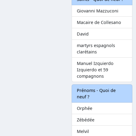
Giovanni Mazzuconi
Macaire de Collesano
David
martyrs espagnols
clarétains
Manuel Izquierdo
Izquierdo et 59
compagnons
Prénoms - Quoi de
neuf ?
Orphée
Zébédée
Melvil