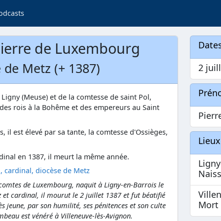
odcasts
ierre de Luxembourg
Dates
 de Metz (+ 1387)
2 juil
Prén
e Ligny (Meuse) et de la comtesse de saint Pol,
 des rois à la Bohême et des empereurs au Saint
Pierr
, il est élevé par sa tante, la comtesse d'Ossièges,
Lieux
dinal en 1387, il meurt la même année.
Ligny
 cardinal, diocèse de Metz
Nais
es comtes de Luxembourg, naquit à Ligny-en-Barrois le
Ville
et cardinal, il mourut le 2 juillet 1387 et fut béatifié
Mort
rès jeune, par son humilité, ses pénitences et son culte
mbeau est vénéré à Villeneuve-lès-Avignon.