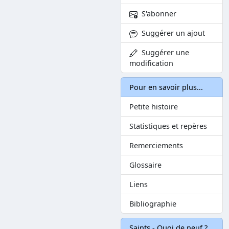
S'abonner
Suggérer un ajout
Suggérer une
modification
Pour en savoir plus...
Petite histoire
Statistiques et repères
Remerciements
Glossaire
Liens
Bibliographie
Saints - Quoi de neuf ?