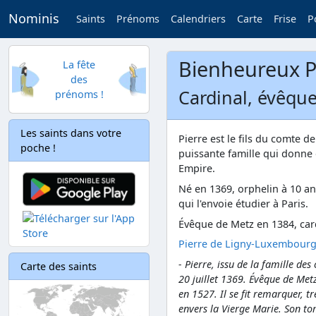
Nominis
Saints
Prénoms
Calendriers
Carte
Frise
P
Bienheureux P
La fête
des
Cardinal, évêque
prénoms !
Les saints dans votre
Pierre est le fils du comte d
poche !
puissante famille qui donne
Empire.
Né en 1369, orphelin à 10 ans
qui l'envoie étudier à Paris.
Évêque de Metz en 1384, car
Pierre de Ligny-Luxembourg,
- Pierre, issu de la famille d
Carte des saints
20 juillet 1369. Évêque de Metz 
en 1527. Il se fit remarquer, t
envers la Vierge Marie. Son to