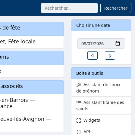
Rechercher
Choisir une date
 de fête
Date
let, Fête locale
Un jour avant
Un jour aprè
oms
e
Boite à outils
Assistant de choix
 associés
de prénom
-en-Barrois —
Assistant litanie des
sance
saints
neuve-lès-Avignon —
Widgets
APIs