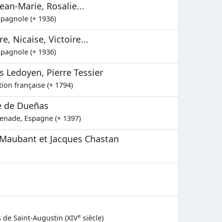
ean-Marie, Rosalie...
spagnole (+ 1936)
e, Nicaise, Victoire...
spagnole (+ 1936)
es Ledoyen, Pierre Tessier
tion française (+ 1794)
re de Dueñas
renade, Espagne (+ 1397)
e Maubant et Jacques Chastan
e
s de Saint-Augustin (XIV
siècle)