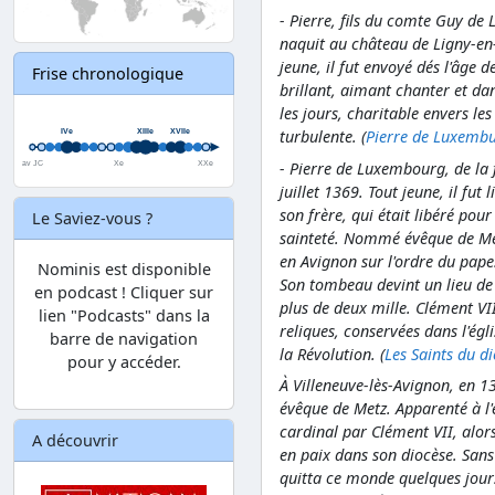
- Pierre, fils du comte Guy de
naquit au château de Ligny-en-B
jeune, il fut envoyé dés l'âge d
Frise chronologique
brillant, aimant chanter et da
les jours, charitable envers le
turbulente. (
Pierre de Luxembu
- Pierre de Luxembourg, de la
juillet 1369. Tout jeune, il f
son frère, qui était libéré pou
Le Saviez-vous ?
sainteté. Nommé évêque de Metz
en Avignon sur l'ordre du pape
Nominis est disponible
Son tombeau devint un lieu de
en podcast ! Cliquer sur
plus de deux mille. Clément VI
lien "Podcasts" dans la
reliques, conservées dans l'égl
barre de navigation
la Révolution. (
Les Saints du d
pour y accéder.
À Villeneuve-lès-Avignon, en 
évêque de Metz. Apparenté à l
cardinal par Clément VII, alors
A découvrir
en paix dans son diocèse. Sans 
quitta ce monde quelques jours