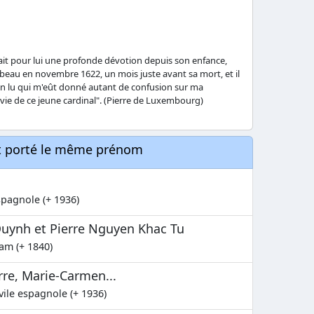
vait pour lui une profonde dévotion depuis son enfance,
mbeau en novembre 1622, un mois juste avant sa mort, et il
 rien lu qui m'eût donné autant de confusion sur ma
 vie de ce jeune cardinal". (Pierre de Luxembourg)
nt porté le même prénom
spagnole (+ 1936)
uynh et Pierre Nguyen Khac Tu
am (+ 1840)
rre, Marie-Carmen...
vile espagnole (+ 1936)