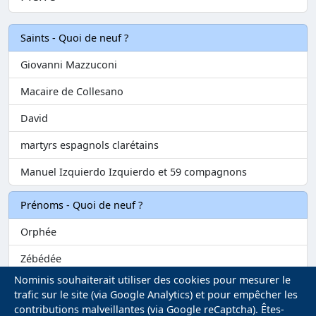
Saints - Quoi de neuf ?
Giovanni Mazzuconi
Macaire de Collesano
David
martyrs espagnols clarétains
Manuel Izquierdo Izquierdo et 59 compagnons
Prénoms - Quoi de neuf ?
Orphée
Zébédée
Nominis souhaiterait utiliser des cookies pour mesurer le
Melvil
trafic sur le site (via Google Analytics) et pour empêcher les
contributions malveillantes (via Google reCaptcha). Êtes-
Matilin