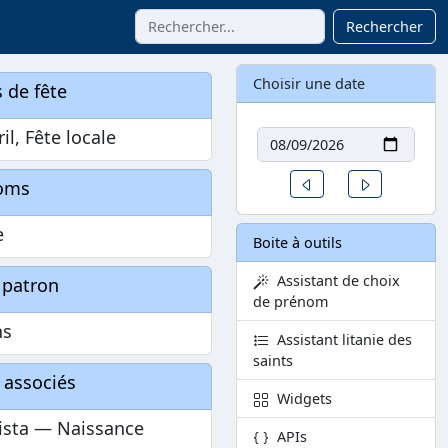
Rechercher
Choisir une date
 de fête
Date
ril, Fête locale
Un jour avant
Un jour aprè
oms
e
Boite à outils
Assistant de choix
 patron
de prénom
ns
Assistant litanie des
saints
 associés
Widgets
ista — Naissance
APIs