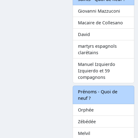
Giovanni Mazzuconi
Macaire de Collesano
David
martyrs espagnols
clarétains
Manuel Izquierdo
Izquierdo et 59
compagnons
Prénoms - Quoi de
neuf ?
Orphée
Zébédée
Melvil