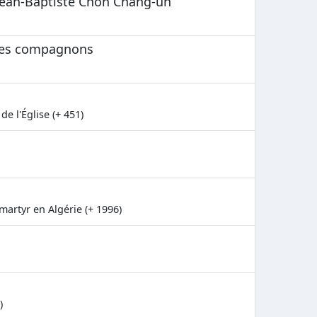
 Jean-Baptiste Chon Chang-un
 ses compagnons
e l'Église (+ 451)
artyr en Algérie (+ 1996)
)