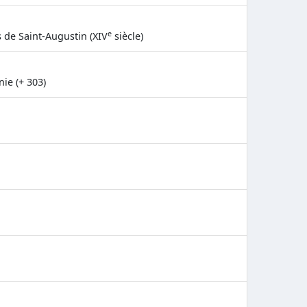
e
s de Saint-Augustin (XIV
siècle)
ie (+ 303)