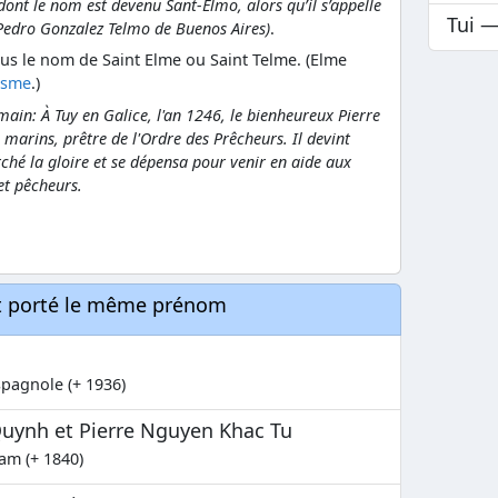
 dont le nom est devenu Sant-Elmo, alors qu’il s’appelle
Tui 
Pedro Gonzalez Telmo de Buenos Aires)
.
us le nom de Saint Elme ou Saint Telme. (Elme
asme
.)
ain: À Tuy en Galice, l'an 1246, le bienheureux Pierre
 marins, prêtre de l'Ordre des Prêcheurs. Il devint
rché la gloire et se dépensa pour venir en aide aux
et pêcheurs.
nt porté le même prénom
spagnole (+ 1936)
uynh et Pierre Nguyen Khac Tu
am (+ 1840)