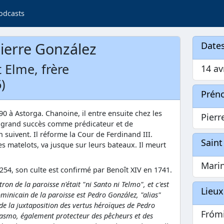
odcasts
ierre González
Dates
Elme, frère
14 av
)
Prén
0 à Astorga. Chanoine, il entre ensuite chez les
Pierr
 grand succès comme prédicateur et de
suivent. Il réforme la Cour de Ferdinand III.
Saint
les matelots, va jusque sur leurs bateaux. Il meurt
Mari
1254, son culte est confirmé par Benoît XIV en 1741.
tron de la paroisse n'était "ni Santo ni Telmo", et c'est
Lieux
minicain de la paroisse est Pedro González, "alias"
de la juxtaposition des vertus héroïques de Pedro
Fróm
Erasmo, également protecteur des pêcheurs et des