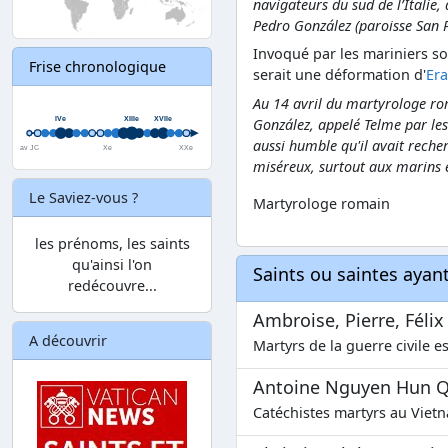
navigateurs du sud de l’Italie,
Pedro González (paroisse San 
Invoqué par les mariniers so
Frise chronologique
serait une déformation d'
Er
Au 14 avril du martyrologe rom
González, appelé Telme par les
aussi humble qu'il avait reche
miséreux, surtout aux marins 
Le Saviez-vous ?
Martyrologe romain
les prénoms, les saints
qu'ainsi l'on
Saints ou saintes aya
redécouvre...
Ambroise, Pierre, Félix
A découvrir
Martyrs de la guerre civile e
Antoine Nguyen Hun Q
Catéchistes martyrs au Vietn