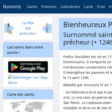
Nominis
Saints
Prénoms
Calendriers
Carte
Frise
P
Bienheureux P
La fête
des
Surnommé saint 
prénoms !
prêcheur (+ 1246
Les saints dans votre
poche !
Pedro González est né en 119
Dominicains. Il remporte un
nombreuses conversions s'en 
Il évangélise les pauvres et 
le 15 avril 1246.
Béatifié par Innocent IV en 
- Un historien a écrit que le pa
Carte des saints
vrai. Le vrai nom du patron do
San Telmo. La confusion vient 
González et de la vie de San 