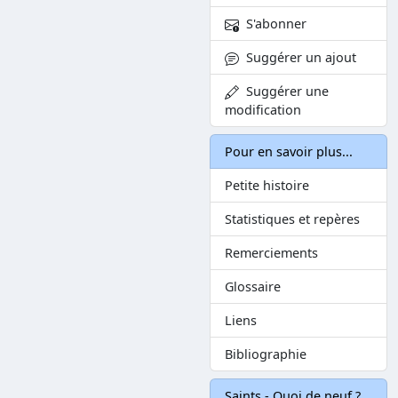
S'abonner
Suggérer un ajout
Suggérer une
modification
Pour en savoir plus...
Petite histoire
Statistiques et repères
Remerciements
Glossaire
Liens
Bibliographie
Saints - Quoi de neuf ?