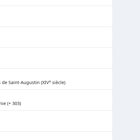
e
s de Saint-Augustin (XIV
siècle)
ie (+ 303)