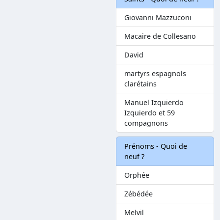
Giovanni Mazzuconi
Macaire de Collesano
David
martyrs espagnols
clarétains
Manuel Izquierdo
Izquierdo et 59
compagnons
Prénoms - Quoi de
neuf ?
Orphée
Zébédée
Melvil