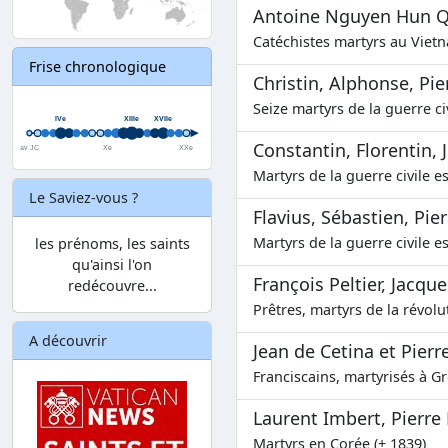
Antoine Nguyen Hun Q
Catéchistes martyrs au Vietn
Frise chronologique
Christin, Alphonse, Pie
Seize martyrs de la guerre ci
Constantin, Florentin, J
Martyrs de la guerre civile e
Le Saviez-vous ?
Flavius, Sébastien, Pierr
Martyrs de la guerre civile e
les prénoms, les saints
qu'ainsi l'on
François Peltier, Jacqu
redécouvre...
Prêtres, martyrs de la révolu
A découvrir
Jean de Cetina et Pier
Franciscains, martyrisés à G
Laurent Imbert, Pierr
Martyrs en Corée (+ 1839)