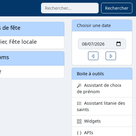
Rechercher
Choisir une date
 de fête
Date
ier, Fête locale
Un jour avant
Un jour aprè
oms
e
Boite à outils
Assistant de choix
de prénom
Assistant litanie des
saints
Widgets
APIs