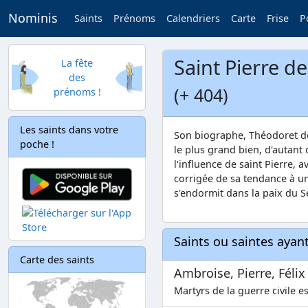
Nominis
Saints
Prénoms
Calendriers
Carte
Frise
P
Saint Pierre de
La fête
des
(+ 404)
prénoms !
Les saints dans votre
Son biographe, Théodoret de 
poche !
le plus grand bien, d'autant
l'influence de saint Pierre, a
corrigée de sa tendance à un
s'endormit dans la paix du S
Saints ou saintes aya
Carte des saints
Ambroise, Pierre, Félix
Martyrs de la guerre civile e