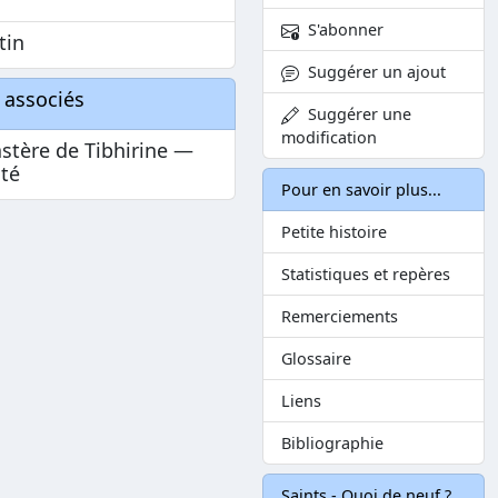
S'abonner
tin
Suggérer un ajout
 associés
Suggérer une
modification
stère de Tibhirine —
ité
Pour en savoir plus...
Petite histoire
Statistiques et repères
Remerciements
Glossaire
Liens
Bibliographie
Saints - Quoi de neuf ?