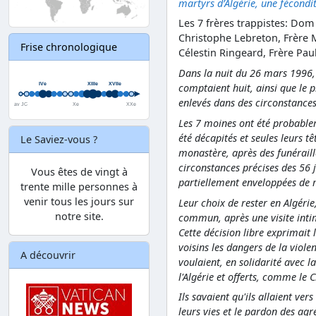
martyrs d’Algérie, une fécondi
Les 7 frères trappistes: Dom
Christophe Lebreton, Frère 
Frise chronologique
Célestin Ringeard, Frère Paul
Dans la nuit du 26 mars 1996,
comptaient huit, ainsi que le 
enlevés dans des circonstances
Les 7 moines ont été probablem
été décapités et seules leurs tê
Le Saviez-vous ?
monastère, après des funéraille
circonstances précises des 56 
Vous êtes de vingt à
partiellement enveloppées de 
trente mille personnes à
venir tous les jours sur
Leur choix de rester en Algérie
notre site.
commun, après une visite inti
Cette décision libre exprimait
voisins les dangers de la viole
A découvrir
voulaient, en solidarité avec 
l'Algérie et offerts, comme le C
Ils savaient qu'ils allaient ver
leurs vies et le pardon des ag