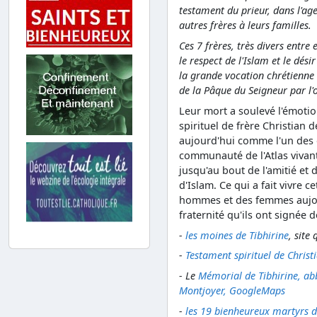
testament du prieur, dans l'age
autres frères à leurs familles.
Ces 7 frères, très divers entre
le respect de l'Islam et le dés
la grande vocation chrétienne 
de la Pâque du Seigneur par l'o
Leur mort a soulevé l'émoti
spirituel de frère Christian 
aujourd'hui comme l'un des g
communauté de l'Atlas vivant
jusqu'au bout de l'amitié et 
d'Islam. Ce qui a fait vivre
hommes et des femmes aujour
fraternité qu'ils ont signée d
-
les moines de Tibhirine
, site
-
Testament spirituel de Christ
- Le
Mémorial de Tibhirine, a
Montjoyer, GoogleMaps
-
les 19 bienheureux martyrs d