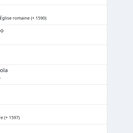
'Église romaine (+ 1590)
no
ola
)
e (+ 1597)