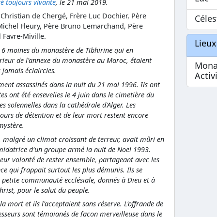
té toujours vivante
, le 21 mai 2019.
 Christian de Chergé, Frère Luc Dochier, Père
Céles
Michel Fleury, Père Bruno Lemarchand, Père
 Favre-Miville.
Lieux
 6 moines du monastère de Tibhirine qui en
prieur de l'annexe du monastère au Maroc, étaient
Mona
 jamais éclaircies.
Activ
ent assassinés dans la nuit du 21 mai 1996. Ils ont
tes ont été ensevelies le 4 juin dans le cimetière du
s solennelles dans la cathédrale d'Alger. Les
jours de détention et de leur mort restent encore
mystère.
, malgré un climat croissant de terreur, avait mûri en
midatrice d'un groupe armé la nuit de Noël 1993.
 leur volonté de rester ensemble, partageant avec les
nce qui frappait surtout les plus démunis. Ils se
la petite communauté ecclésiale, donnés à Dieu et à
hrist, pour le salut du peuple.
s la mort et ils l'acceptaient sans réserve. L'offrande de
resseurs sont témoignés de façon merveilleuse dans le