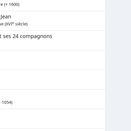
e (+ 1600)
 Jean
e
ue (XVI
siècle)
et ses 24 compagnons
+ 1054)