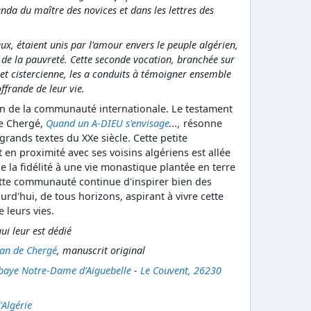
nda du maître des novices et dans les lettres des
 eux, étaient unis par l'amour envers le peuple algérien,
ir de la pauvreté. Cette seconde vocation, branchée sur
et cistercienne, les a conduits à témoigner ensemble
ffrande de leur vie.
on de la communauté internationale. Le testament
de Chergé,
Quand un A-DIEU s'envisage
...,
résonne
rands textes du XXe siècle. Cette petite
 en proximité avec ses voisins algériens est allée
de la fidélité à une vie monastique plantée en terre
 cette communauté continue d'inspirer bien des
d'hui, de tous horizons, aspirant à vivre cette
e leurs vies.
 qui leur est dédié
ian de Chergé
, manuscrit original
bbaye Notre-Dame d'Aiguebelle
-
Le Couvent, 26230
'Algérie