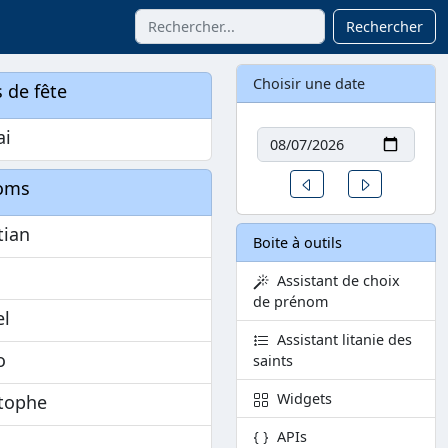
Rechercher
Choisir une date
 de fête
Date
ai
Un jour avant
Un jour aprè
oms
tian
Boite à outils
Assistant de choix
de prénom
el
Assistant litanie des
o
saints
Widgets
stophe
APIs