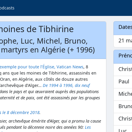
odcasts
oines de Tibhirine
Dates
tophe, Luc, Michel, Bruno,
21 m
, martyrs en Algérie (+ 1996)
Prén
exemple pour toute l’Église, Vatican News
, 8
Chris
q ans que les moines de Tibhirine, assassinés en
à Oran, en Algérie, aux côtés de douze autres
Paul
l’archevêque d’Alger...
De 1994 à 1996, dix neuf
 dans le pays et qui œuvraient auprès des populations
Mich
aternité et de paix, ont été assassinés par les groupes
Brun
és le 8 décembre 2018
.
Chri
ssier, archevêque émérite d’Alger, qui a promu la cause
tués pendant la décennie noire des années 90:
Les
Luc