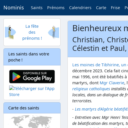
Nominis
Saints
Prénoms
Calendriers
Carte
Frise
P
Bienheureux m
La fête
des
Christian, Chris
prénoms !
Célestin et Paul
Les saints dans votre
poche !
Les moines de Tibhirine, un 
décembre 2023. Cela fait cin
mai 1996, ont été béatifiés 
martyrs, dont
Mgr Claverie
, 
religieux catholiques
installés
locales, dans un dialogue de fr
terroristes.
Carte des saints
-
Les martyrs d'Algérie béatifi
- Entretien avec Mgr Henri Tei
de béatification des martyrs, 