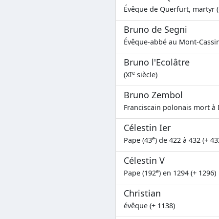
Évêque de Querfurt, martyr (
Bruno de Segni
Évêque-abbé au Mont-Cassin
Bruno l'Ecolâtre
e
(XI
siècle)
Bruno Zembol
Franciscain polonais mort à
Célestin Ier
e
Pape (43
) de 422 à 432 (+ 43
Célestin V
e
Pape (192
) en 1294 (+ 1296)
Christian
évêque (+ 1138)