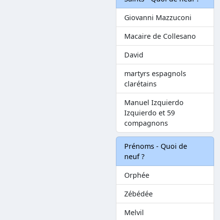
Giovanni Mazzuconi
Macaire de Collesano
David
martyrs espagnols
clarétains
Manuel Izquierdo
Izquierdo et 59
compagnons
Prénoms - Quoi de
neuf ?
Orphée
Zébédée
Melvil