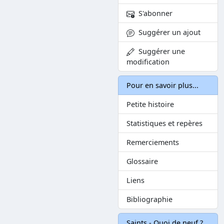
S'abonner
Suggérer un ajout
Suggérer une
modification
Pour en savoir plus...
Petite histoire
Statistiques et repères
Remerciements
Glossaire
Liens
Bibliographie
Saints - Quoi de neuf ?