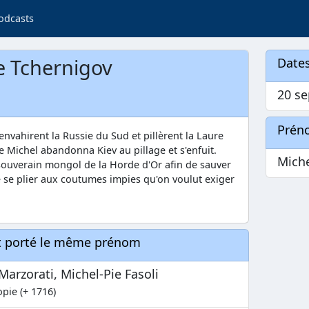
odcasts
e Tchernigov
Dates
20 se
Prén
envahirent la Russie du Sud et pillèrent la Laure
e Michel abandonna Kiev au pillage et s'enfuit.
Mich
e souverain mongol de la Horde d'Or afin de sauver
e se plier aux coutumes impies qu'on voulut exiger
nt porté le même prénom
Marzorati, Michel-Pie Fasoli
opie (+ 1716)