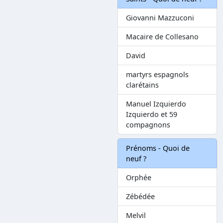
Giovanni Mazzuconi
Macaire de Collesano
David
martyrs espagnols
clarétains
Manuel Izquierdo
Izquierdo et 59
compagnons
Prénoms - Quoi de
neuf ?
Orphée
Zébédée
Melvil