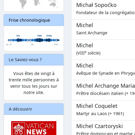
Michał Sopoćko
Fondateur de la congrégatio
Frise chronologique
Michel
Saint Archange
Michel
e
(VIII
siècle)
Le Saviez-vous ?
Michel
évêque de Synade en Phrygie
Vous êtes de vingt à
trente mille personnes à
Michel Archange Maria
venir tous les jours sur
notre site.
Prêtre diocésain italien (+ 19
Michel Coquelet
A découvrir
Martyr au Laos (+ 1961)
Michel Czartoryski
Prêtre dominicain et martyr 