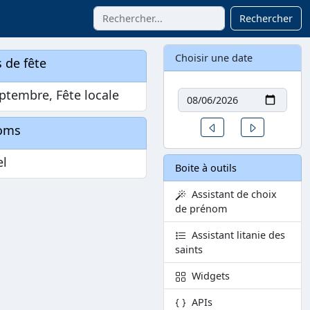
Rechercher
Choisir une date
 de fête
Date
ptembre, Fête locale
Un jour avant
Un jour aprè
oms
el
Boite à outils
Assistant de choix
de prénom
Assistant litanie des
saints
Widgets
APIs