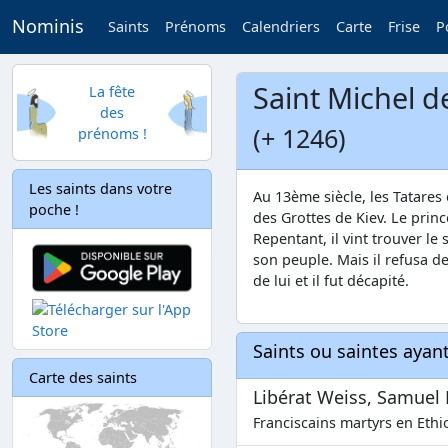
Nominis
Saints
Prénoms
Calendriers
Carte
Frise
P
Saint Michel d
La fête
des
(+ 1246)
prénoms !
Les saints dans votre
Au 13ème siècle, les Tatares 
poche !
des Grottes de Kiev. Le princ
Repentant, il vint trouver l
son peuple. Mais il refusa d
de lui et il fut décapité.
Saints ou saintes aya
Carte des saints
Libérat Weiss, Samuel 
Franciscains martyrs en Ethi