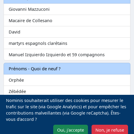
Giovanni Mazzuconi
Macaire de Collesano
David
martyrs espagnols clarétains
Manuel Izquierdo Izquierdo et 59 compagnons
Prénoms - Quoi de neuf ?
Orphée
Zébédée
Nominis souhaiterait utiliser des cookies pour mesurer le
Melvil
trafic sur le site (via Google Analytics) et pour empêcher les
contributions malveillantes (via Google reCaptcha). Êtes-
Matilin
vous d'accord ?
Marie-Fontenelle
Oui, j'accepte
Non, je refuse