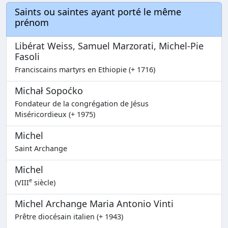
Saints ou saintes ayant porté le même
prénom
Libérat Weiss, Samuel Marzorati, Michel-Pie
Fasoli
Franciscains martyrs en Ethiopie (+ 1716)
Michał Sopoćko
Fondateur de la congrégation de Jésus
Miséricordieux (+ 1975)
Michel
Saint Archange
Michel
e
(VIII
siècle)
Michel Archange Maria Antonio Vinti
Prêtre diocésain italien (+ 1943)