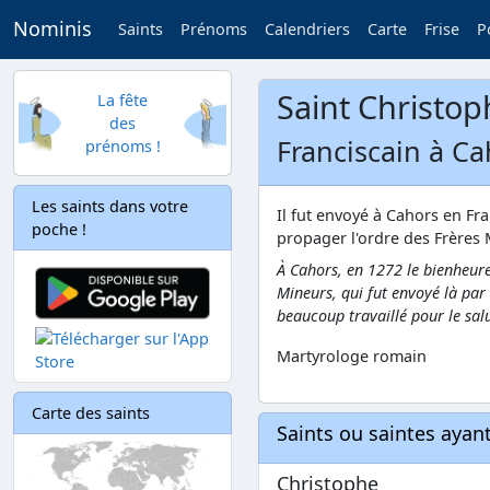
Nominis
Saints
Prénoms
Calendriers
Carte
Frise
P
Saint Christo
La fête
des
Franciscain à Ca
prénoms !
Les saints dans votre
Il fut envoyé à Cahors en Fr
poche !
propager l'ordre des Frères 
À Cahors, en 1272 le bienheur
Mineurs, qui fut envoyé là par
beaucoup travaillé pour le sal
Martyrologe romain
Carte des saints
Saints ou saintes aya
Christophe