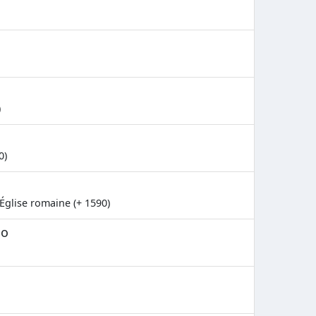
)
0)
'Église romaine (+ 1590)
no