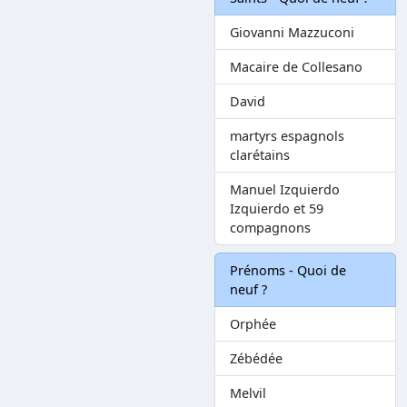
Giovanni Mazzuconi
Macaire de Collesano
David
martyrs espagnols
clarétains
Manuel Izquierdo
Izquierdo et 59
compagnons
Prénoms - Quoi de
neuf ?
Orphée
Zébédée
Melvil