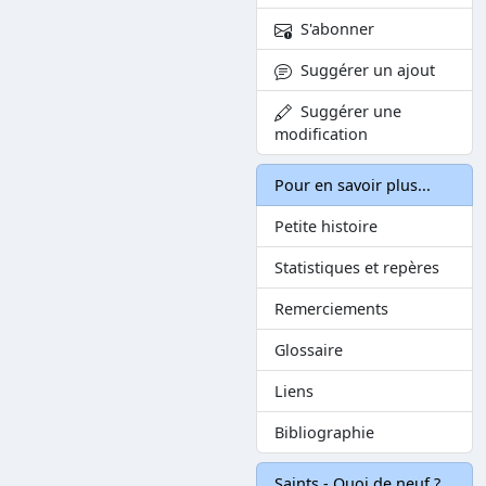
S'abonner
Suggérer un ajout
Suggérer une
modification
Pour en savoir plus...
Petite histoire
Statistiques et repères
Remerciements
Glossaire
Liens
Bibliographie
Saints - Quoi de neuf ?