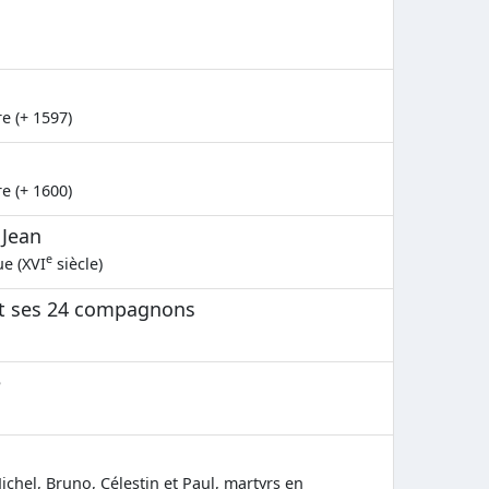
e (+ 1597)
e (+ 1600)
 Jean
e
ue (XVI
siècle)
et ses 24 compagnons
e
ichel, Bruno, Célestin et Paul, martyrs en