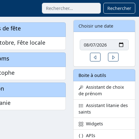
Rechercher
Choisir une date
 de fête
Date
tobre, Fête locale
Un jour avant
Un jour aprè
oms
stophe
Boite à outils
Assistant de choix
on
de prénom
anie
Assistant litanie des
saints
Widgets
APIs