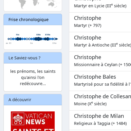
e
Martyr en Lycie (III
siècle)
Christophe
Frise chronologique
Martyr (+ 797)
Christophe
e
Martyr à Antioche (III
siècle
Christophe
Le Saviez-vous ?
Missionnaire à Ceylan (+ 150
les prénoms, les saints
Christophe Bales
qu'ainsi l'on
redécouvre...
Martyrisé pour sa fidélité à l
Christophe de Collesa
A découvrir
e
Moine (X
siècle)
Christophe de Milan
Religieux à Taggia (+ 1484)