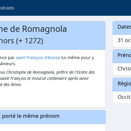
odcasts
phe de Romagnola
Dates
hors (+ 1272)
31 oc
Prén
ance par
saint François d'Assise
lui-même pour y
Mineurs.
Chri
eux Christophe de Romagnola, prêtre de l'Ordre des
 saint François et mourut centenaire après avoir
Régi
ut des âmes.
Occit
nt porté le même prénom