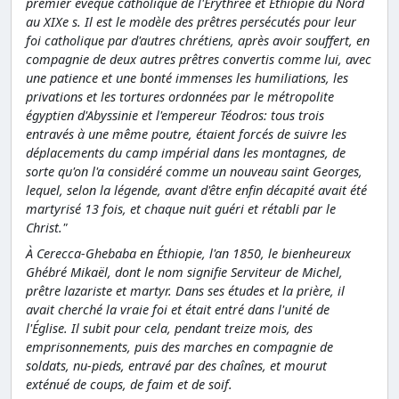
premier évêque catholique de l'
É
rythrée et Éthiopie du Nord
au XIXe s. Il est le modèle des prêtres persécutés pour leur
foi catholique par d'autres chrétiens, après avoir souffert, en
compagnie de deux autres prêtres convertis comme lui, avec
une patience et une bonté immenses les humiliations, les
privations et les tortures ordonnées par le métropolite
égyptien d'Abyssinie et l'empereur Téodros: tous trois
entravés à une même poutre, étaient forcés de suivre les
déplacements du camp impérial dans les montagnes, de
sorte qu'on l'a considéré comme un nouveau saint Georges,
lequel, selon la légende, avant d'être enfin décapité avait été
martyrisé 13 fois, et chaque nuit guéri et rétabli par le
Christ."
À Cerecca-Ghebaba en Éthiopie, l'an 1850, le bienheureux
Ghébré Mikaël, dont le nom signifie Serviteur de Michel,
prêtre lazariste et martyr. Dans ses études et la prière, il
avait cherché la vraie foi et était entré dans l'unité de
l'Église. Il subit pour cela, pendant treize mois, des
emprisonnements, puis des marches en compagnie de
soldats, nu-pieds, entravé par des chaînes, et mourut
exténué de coups, de faim et de soif.