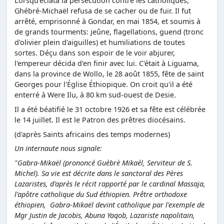
Lorsqu'éclata la persécution contre les catholiques,
Ghébré-Michaël refusa de se cacher ou de fuir. Il fut
arrêté, emprisonné à Gondar, en mai 1854, et soumis à
de grands tourments: jeûne, flagellations, guend (tronc
d'olivier plein d'aiguilles) et humiliations de toutes
sortes. Déçu dans son espoir de le voir abjurer,
l'empereur décida d'en finir avec lui. C'était à Liguama,
dans la province de Wollo, le 28 août 1855, fête de saint
Georges pour l'Église Éthiopique. On croit qu'il a été
enterré à Were Ilu, à 80 km sud-ouest de Desie.
Il a été béatifié le 31 octobre 1926 et sa fête est célébrée
le 14 juillet. Il est le Patron des prêtres diocésains.
(d'après Saints africains des temps modernes)
Un internaute nous signale:
"Gabra-Mikaël (prononcé Guèbrè Mikaél, Serviteur de S.
Michel). Sa vie est décrite dans le sanctoral des Pères
Lazaristes, d'après le récit rapporté par le cardinal Massaja,
l'apôtre catholique du Sud éthiopien. Prêtre orthodoxe
éthiopien, Gabra-Mikaël devint catholique par l'exemple de
Mgr Justin de Jacobis, Abuna Yaqob, Lazariste napolitain,