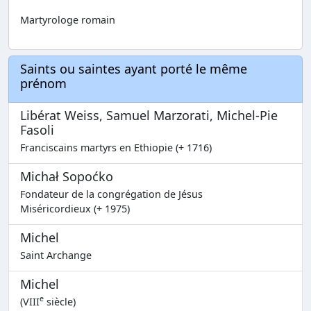
Martyrologe romain
Saints ou saintes ayant porté le même
prénom
Libérat Weiss, Samuel Marzorati, Michel-Pie
Fasoli
Franciscains martyrs en Ethiopie (+ 1716)
Michał Sopoćko
Fondateur de la congrégation de Jésus
Miséricordieux (+ 1975)
Michel
Saint Archange
Michel
e
(VIII
siècle)