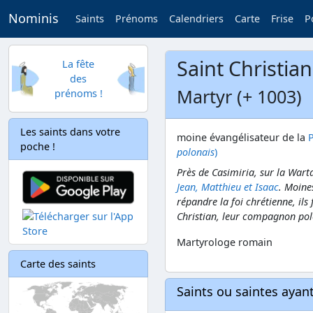
Nominis
Saints
Prénoms
Calendriers
Carte
Frise
P
Saint Christian
La fête
des
Martyr (+ 1003)
prénoms !
Les saints dans votre
moine évangélisateur de la
poche !
polonais
)
Près de Casimiria, sur la Wart
Jean, Matthieu et Isaac
. Moine
répandre la foi chrétienne, ils
Christian, leur compagnon polon
Martyrologe romain
Carte des saints
Saints ou saintes aya