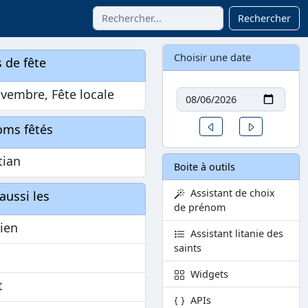
Rechercher
Choisir une date
 de fête
Date
vembre, Fête locale
Un jour avant
Un jour aprè
oms fêtés
tian
Boite à outils
Assistant de choix
aussi les
de prénom
ien
Assistant litanie des
saints
Widgets
t
APIs