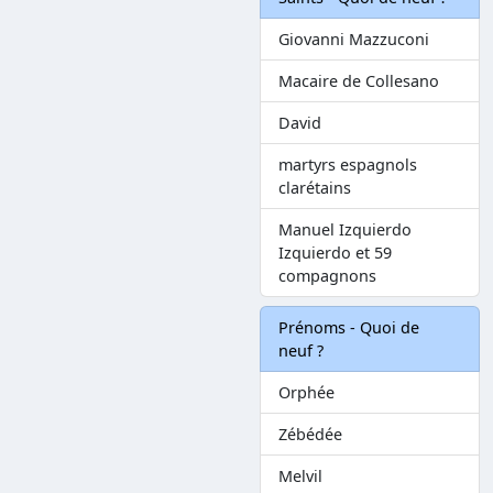
Giovanni Mazzuconi
Macaire de Collesano
David
martyrs espagnols
clarétains
Manuel Izquierdo
Izquierdo et 59
compagnons
Prénoms - Quoi de
neuf ?
Orphée
Zébédée
Melvil