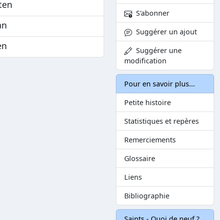
ten
S'abonner
an
Suggérer un ajout
en
Suggérer une
modification
Pour en savoir plus...
Petite histoire
Statistiques et repères
Remerciements
Glossaire
Liens
Bibliographie
Saints - Quoi de neuf ?