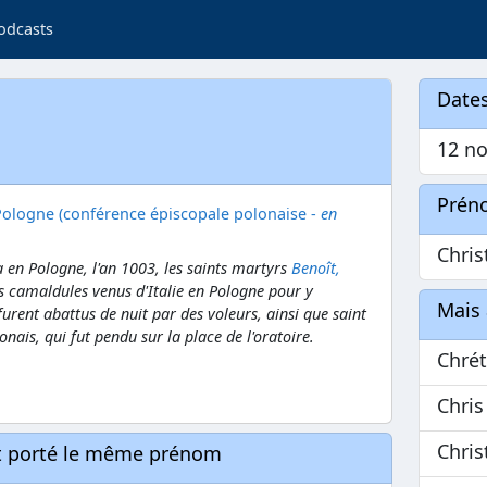
odcasts
Dates
12 no
Prén
Pologne (conférence épiscopale polonaise -
en
Chris
a en Pologne, l'an 1003, les saints martyrs
Benoît,
s camaldules venus d'Italie en Pologne pour y
Mais 
 furent abattus de nuit par des voleurs, ainsi que saint
ais, qui fut pendu sur la place de l'oratoire.
Chrét
Chris
Chris
nt porté le même prénom