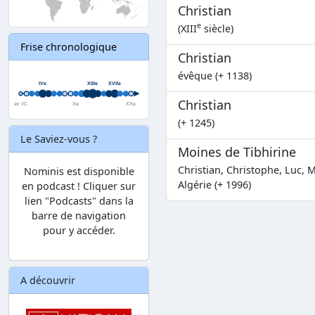
Christian
e
(XIII
siècle)
Frise chronologique
Christian
évêque (+ 1138)
Christian
(+ 1245)
Le Saviez-vous ?
Moines de Tibhirine
Christian, Christophe, Luc, M
Nominis est disponible
Algérie (+ 1996)
en podcast ! Cliquer sur
lien "Podcasts" dans la
barre de navigation
pour y accéder.
A découvrir