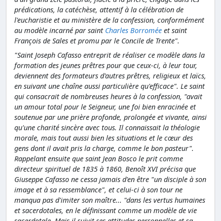
prédications, la catéchèse, attentif à la célébration de
l'eucharistie et au ministère de la confession, conformément
au modèle incarné par saint
Charles Borromée
et saint
François de Sales et promu par le Concile de Trente".
"Saint Joseph Cafasso entreprit de réaliser ce modèle dans la
formation des jeunes prêtres pour que ceux-ci, à leur tour,
deviennent des formateurs d'autres prêtres, religieux et laïcs,
en suivant une chaîne aussi particulière qu'efficace". Le saint
qui consacrait de nombreuses heures à la confession, "avait
un amour total pour le Seigneur, une foi bien enracinée et
soutenue par une prière profonde, prolongée et vivante, ainsi
qu'une charité sincère avec tous. Il connaissait la théologie
morale, mais tout aussi bien les situations et le cœur des
gens dont il avait pris la charge, comme le bon pasteur".
Rappelant ensuite que saint Jean Bosco le prit comme
directeur spirituel de 1835 à 1860, Benoît XVI précisa que
Giuseppe Cafasso ne cessa jamais d'en être "un disciple à son
image et à sa ressemblance", et celui-ci à son tour ne
manqua pas d'imiter son maître... "dans les vertus humaines
et sacerdotales, en le définissant comme un modèle de vie
sacerdotale. Mais il suivit ses attitudes personnelles et sa