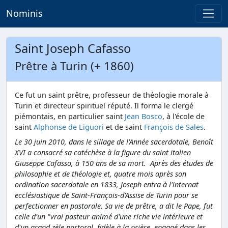
Nominis
Saint Joseph Cafasso
Prêtre à Turin (+ 1860)
Ce fut un saint prêtre, professeur de théologie morale à
Turin et directeur spirituel réputé. Il forma le clergé
piémontais, en particulier saint
Jean Bosco
, à l'école de
saint
Alphonse de Liguori
et de saint
François de Sales
.
Le 30 juin 2010, dans le sillage de l'Année sacerdotale, Benoît
XVI a consacré sa catéchèse à la figure du saint italien
Giuseppe Cafasso, à 150 ans de sa mort. Après des études de
philosophie et de théologie et, quatre mois après son
ordination sacerdotale en 1833, Joseph entra à l'internat
ecclésiastique de Saint-François-d'Assise de Turin pour se
perfectionner en pastorale. Sa vie de prêtre, a dit le Pape, fut
celle d'un "vrai pasteur animé d'une riche vie intérieure et
d'un grand zèle pastoral, fidèle à la prière, engagé dans les