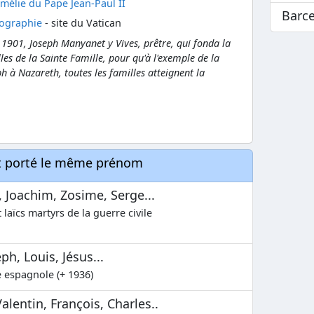
mélie du Pape Jean-Paul II
Barc
iographie
- site du Vatican
 1901, Joseph Manyanet y Vives, prêtre, qui fonda la
lles de la Sainte Famille, pour qu'à l'exemple de la
ph à Nazareth, toutes les familles atteignent la
nt porté le même prénom
, Joachim, Zosime, Serge...
 laïcs martyrs de la guerre civile
h, Louis, Jésus...
e espagnole (+ 1936)
lentin, François, Charles..