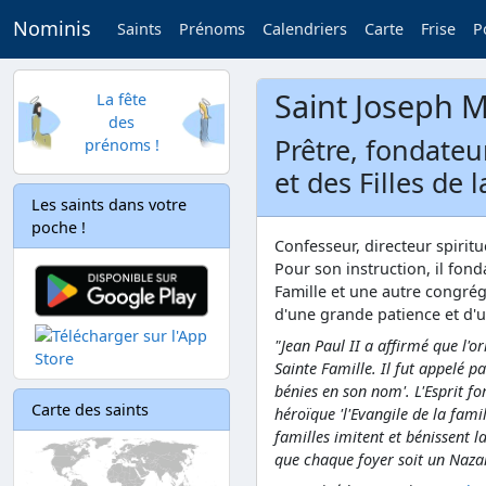
Nominis
Saints
Prénoms
Calendriers
Carte
Frise
P
Saint Joseph 
La fête
des
Prêtre, fondateu
prénoms !
et des Filles de 
Les saints dans votre
poche !
Confesseur, directeur spiritue
Pour son instruction, il fond
Famille et une autre congrégat
d'une grande patience et d'
"Jean Paul II a affirmé que l'o
Sainte Famille. Il fut appelé p
bénies en son nom'. L'Esprit f
Carte des saints
héroïque 'l'Evangile de la famil
familles imitent et bénissent l
que chaque foyer soit un Nazare