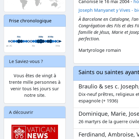
Canonisé le 16 mai 2004 -
ho
Joseph Manyanet y Vives - b
À Barcelone en Catalogne, l'an
Frise chronologique
Congrégation des Fils et des Fi
famille de Jésus, Marie et Jose
perfection.
Martyrologe romain
Le Saviez-vous ?
Saints ou saintes aya
Vous êtes de vingt à
trente mille personnes à
Braulio & ses c. Joseph
venir tous les jours sur
Dix-neuf prêtres, religieux et
notre site.
espagnole (+ 1936)
A découvrir
Dominique, Marie, Josep
26 martyrs de la guerre civil
Ferdinand, Ambroise, Va