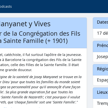
odcasts
Manyanet y Vives
Dates
r de la Congrégation des Fils
17 dé
la Sainte Famille (+ 1901)
Prén
l, catéchiste, il fut surtout l'apôtre de la jeunesse.
Jose
a à Barcelone la congrégation des Fils de la Sainte
ion, celle des Filles de la Sainte Famille. Il était
Régi
une grande douceur.
rigine de la sainteté de Josep Manyanet se trouve en la
Espa
ar Dieu 'pour que toutes les familles du monde soient
orgea sa personnalité pour qu'il annonçât d'une façon
Lieux
le'. Sa plus grande aspiration fut que 'toutes les
a Sainte Famille de Nazareth'; c'est pourquoi il voulut
th, que 'chaque famille' soit une 'Sainte Famille'."
Trem