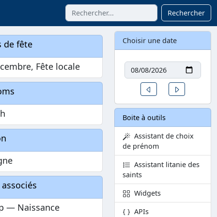
Rechercher
Choisir une date
 de fête
Date
cembre, Fête locale
Un jour avant
Un jour aprè
oms
ph
Boite à outils
Assistant de choix
on
de prénom
gne
Assistant litanie des
saints
 associés
Widgets
p — Naissance
APIs