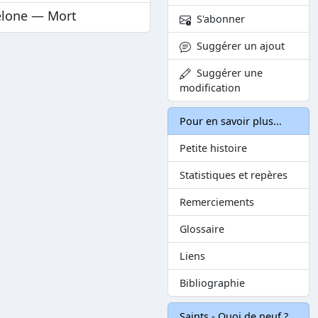
elone — Mort
S'abonner
Suggérer un ajout
Suggérer une
modification
Pour en savoir plus...
Petite histoire
Statistiques et repères
Remerciements
Glossaire
Liens
Bibliographie
Saints - Quoi de neuf ?