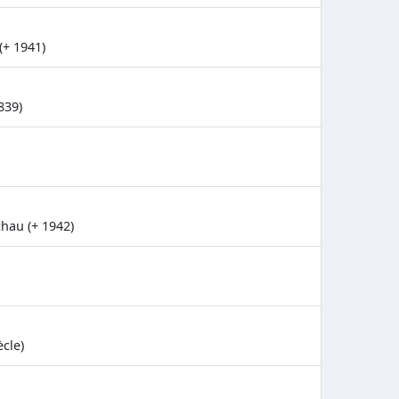
(+ 1941)
839)
hau (+ 1942)
ècle)