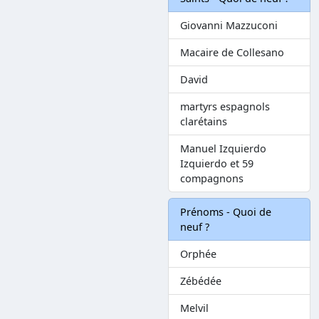
Giovanni Mazzuconi
Macaire de Collesano
David
martyrs espagnols
clarétains
Manuel Izquierdo
Izquierdo et 59
compagnons
Prénoms - Quoi de
neuf ?
Orphée
Zébédée
Melvil