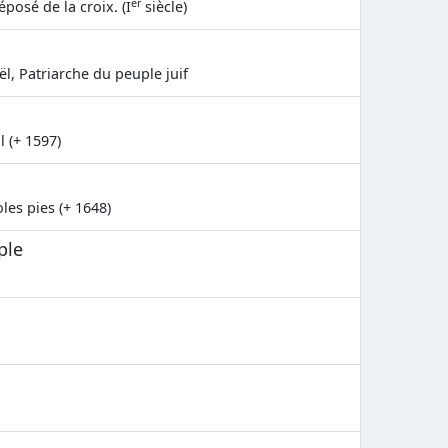
er
éposé de la croix. (I
siècle)
ël, Patriarche du peuple juif
l (+ 1597)
les pies (+ 1648)
ple