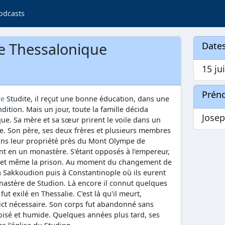
odcasts
de Thessalonique
Dates
15 jui
Prén
re
Studite, il reçut une bonne éducation, dans une
ndition. Mais un jour, toute la famille décida
Jose
que. Sa mère et sa sœur prirent le voile dans un
. Son père, ses deux frères et plusieurs membres
 dans leur propriété près du Mont Olympe de
ent en un monastère. S'étant opposés à l'empereur,
on et même la prison. Au moment du changement de
 à Sakkoudion puis à Constantinople où ils eurent
nastère de Studion. Là encore il connut quelques
 fut exilé en Thessalie. C'est là qu'il meurt,
ct nécessaire. Son corps fut abandonné sans
oisé et humide. Quelques années plus tard, ses