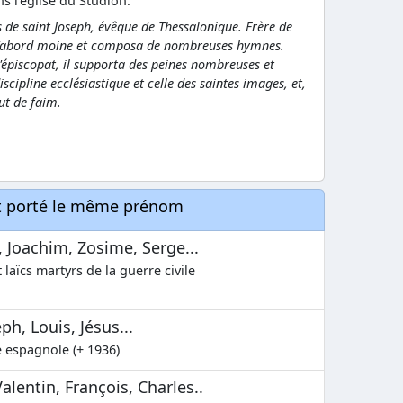
s l'église du Studion.
as de saint Joseph, évêque de Thessalonique. Frère de
t d'abord moine et composa de nombreuses hymnes.
l'épiscopat, il supporta des peines nombreuses et
scipline ecclésiastique et celle des saintes images, et,
ut de faim.
nt porté le même prénom
, Joachim, Zosime, Serge...
 laïcs martyrs de la guerre civile
h, Louis, Jésus...
e espagnole (+ 1936)
lentin, François, Charles..