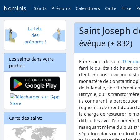
Nominis
Saints
Prénoms
Calendriers
Carte
Frise
P
Saint Joseph 
La fête
des
évêque (+ 832)
prénoms !
Les saints dans votre
Frère cadet de saint
Théodo
poche !
famille qui était de haute co
d'entrer dans la vie monasti
monastère de Constantinople
de la famille, se retirèrent
Bithynie, qu'ils transformèr
ils connurent la persécuti
règne, ils revinrent d'abord
la charge de restaurer le mo
Carte des saints
difficultés avec l'empereur. Il
manquant même du plus stri
sépulture dans un endroit b