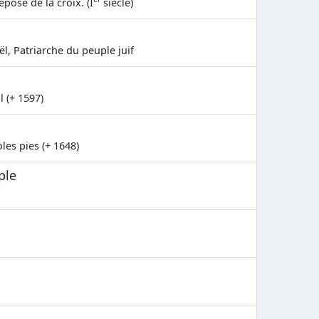
éposé de la croix. (I
siècle)
ël, Patriarche du peuple juif
l (+ 1597)
les pies (+ 1648)
ple