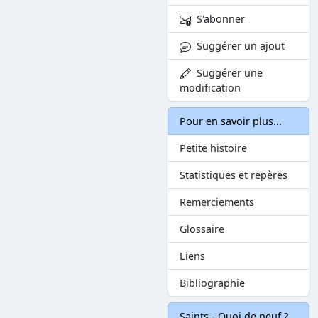
S'abonner
Suggérer un ajout
Suggérer une
modification
Pour en savoir plus...
Petite histoire
Statistiques et repères
Remerciements
Glossaire
Liens
Bibliographie
Saints - Quoi de neuf ?