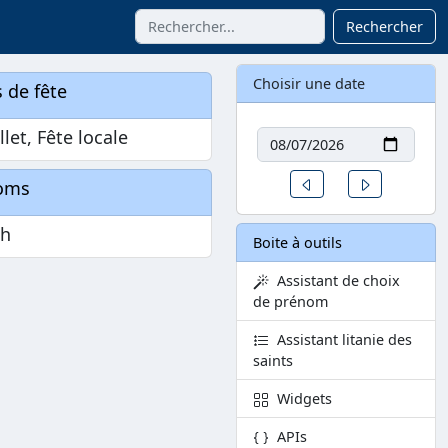
Rechercher
Choisir une date
 de fête
Date
llet, Fête locale
Un jour avant
Un jour aprè
oms
ph
Boite à outils
Assistant de choix
de prénom
Assistant litanie des
saints
Widgets
APIs