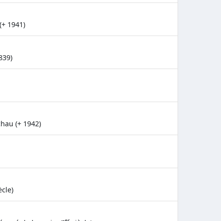
(+ 1941)
839)
hau (+ 1942)
ècle)
er