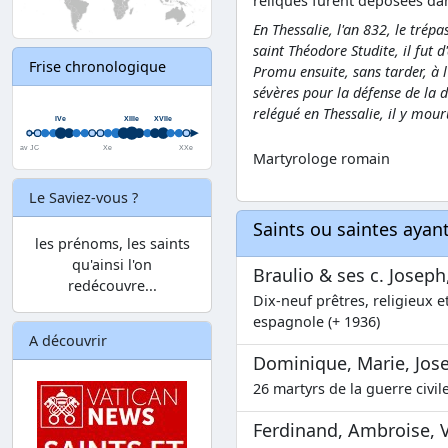
reliques furent déposées dan
En Thessalie, l'an 832, le trép
saint Théodore Studite, il fu
Frise chronologique
Promu ensuite, sans tarder, à 
sévères pour la défense de la di
relégué en Thessalie, il y mour
Martyrologe romain
Le Saviez-vous ?
Saints ou saintes aya
les prénoms, les saints
qu'ainsi l'on
Braulio & ses c. Joseph
redécouvre...
Dix-neuf prêtres, religieux et
espagnole (+ 1936)
A découvrir
Dominique, Marie, Josep
26 martyrs de la guerre civil
Ferdinand, Ambroise, Va