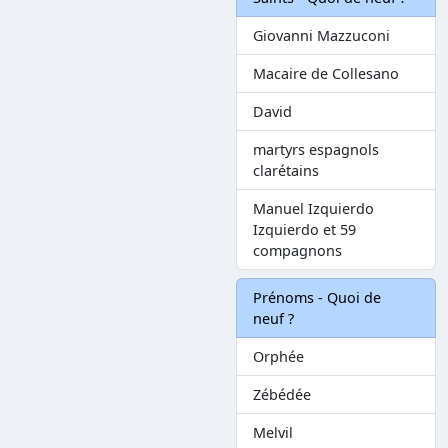
Giovanni Mazzuconi
Macaire de Collesano
David
martyrs espagnols
clarétains
Manuel Izquierdo
Izquierdo et 59
compagnons
Prénoms - Quoi de
neuf ?
Orphée
Zébédée
Melvil