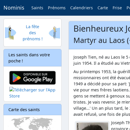
Nominis
Saints
Prénoms
Calendriers
Carte
Frise
P
Bienheureux J
La fête
des
Martyr au Laos (
prénoms !
Les saints dans votre
Joseph Tien, né au Laos le 
poche !
juin 1954. Il a étudié au Viet
Au printemps 1953, la guéril
missionnaires ont été évacu
1949 a décidé pour sa part: 
vie pour mes frères laotiens
gens se mettent à genoux sur
tristes. Je vais revenir. Je m
village...' Un an plus tard, le
Carte des saints
avait refusé, une fois de pl
Joseph Th
province