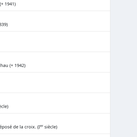
(+ 1941)
839)
hau (+ 1942)
ècle)
er
éposé de la croix. (I
siècle)