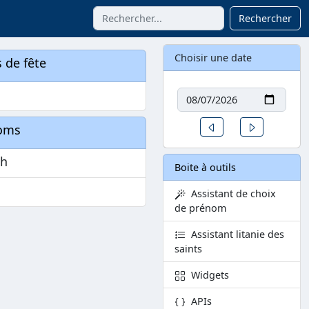
Rechercher
Choisir une date
 de fête
Date
n
Un jour avant
Un jour aprè
oms
ph
Boite à outils
Assistant de choix
de prénom
Assistant litanie des
saints
Widgets
APIs