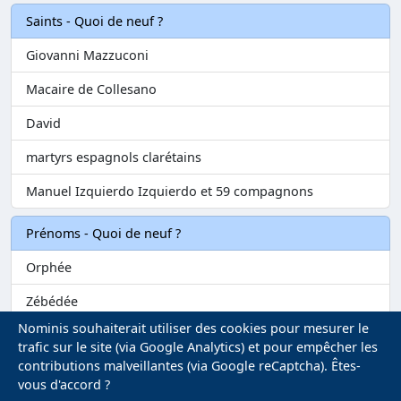
Saints - Quoi de neuf ?
Giovanni Mazzuconi
Macaire de Collesano
David
martyrs espagnols clarétains
Manuel Izquierdo Izquierdo et 59 compagnons
Prénoms - Quoi de neuf ?
Orphée
Zébédée
Nominis souhaiterait utiliser des cookies pour mesurer le
Melvil
trafic sur le site (via Google Analytics) et pour empêcher les
contributions malveillantes (via Google reCaptcha). Êtes-
Matilin
vous d'accord ?