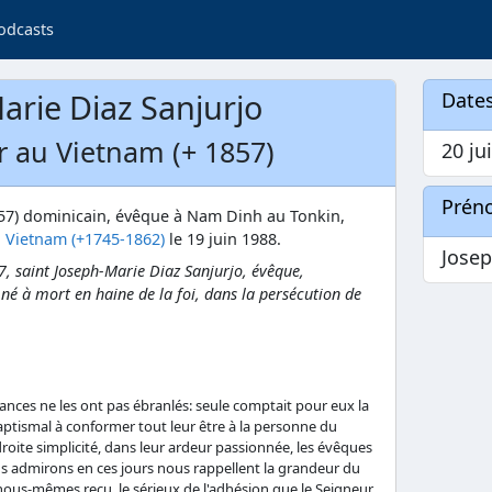
odcasts
arie Diaz Sanjurjo
Dates
r au Vietnam (+ 1857)
20 jui
Prén
1857) dominicain, évêque à Nam Dinh au Tonkin,
 Vietnam (+1745-1862)
le 19 juin 1988.
Jose
, saint Joseph-Marie Diaz Sanjurjo, évêque,
é à mort en haine de la foi, dans la persécution de
rances ne les ont pas ébranlés: seule comptait pour eux la
tismal à conformer tout leur être à la personne du
roite simplicité, dans leur ardeur passionnée, les évêques
us admirons en ces jours nous rappellent la grandeur du
nous-mêmes reçu, le sérieux de l'adhésion que le Seigneur