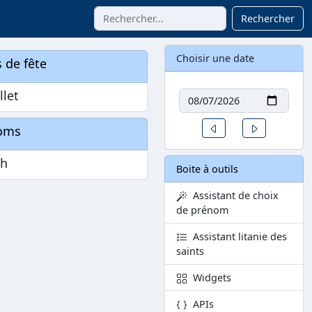
Rechercher
Choisir une date
 de fête
Date
llet
Un jour avant
Un jour aprè
oms
ph
Boite à outils
Assistant de choix
de prénom
Assistant litanie des
saints
Widgets
APIs