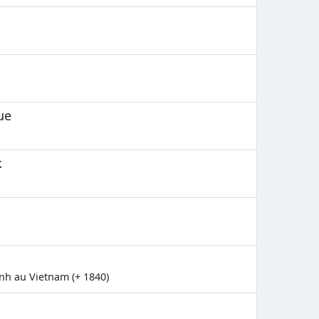
ue
k
nh au Vietnam (+ 1840)