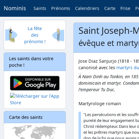
Nominis
Saints
Prénoms
Calendriers
Carte
Frise
P
Saint Joseph-M
La fête
des
évêque et marty
prénoms !
Les saints dans votre
Jose Diaz Sanjurjo (1818 - 
poche !
canonisé avec les
martyrs du
À Nam Dinh au Tonkin, en 1857
dominicain et martyr. Condamn
l'empereur Tu Duc.
Martyrologe romain
"Les persécutions et les souff
Carte des saints
pureté de leur engagement bap
Christ rédempteur. Dans leur d
et les prêtres martyrs que no
don de la foi que nous avons 