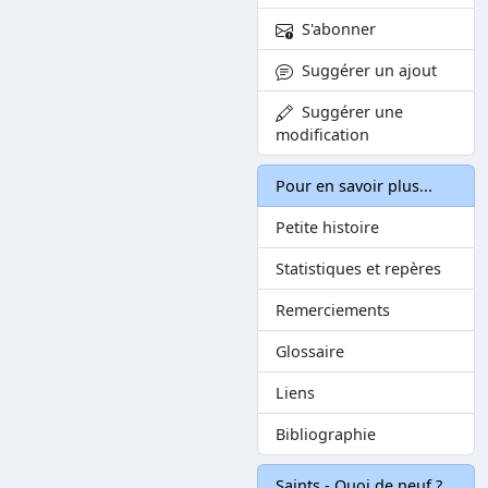
S'abonner
Suggérer un ajout
Suggérer une
modification
Pour en savoir plus...
Petite histoire
Statistiques et repères
Remerciements
Glossaire
Liens
Bibliographie
Saints - Quoi de neuf ?