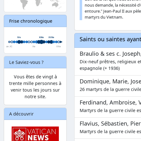
nous demande, la nécessité d'
entoure." Jean-Paul II aux pèle
martyrs du Vietnam.
Frise chronologique
Saints ou saintes aya
Braulio & ses c. Joseph
Dix-neuf prêtres, religieux et
Le Saviez-vous ?
espagnole (+ 1936)
Vous êtes de vingt à
Dominique, Marie, Josep
trente mille personnes à
26 martyrs de la guerre civil
venir tous les jours sur
notre site.
Ferdinand, Ambroise, Va
Martyrs de la guerre civile e
A découvrir
Flavius, Sébastien, Pierr
Martyrs de la guerre civile e