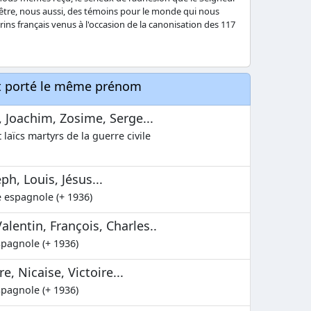
être, nous aussi, des témoins pour le monde qui nous
rins français venus à l'occasion de la canonisation des 117
nt porté le même prénom
, Joachim, Zosime, Serge...
 laïcs martyrs de la guerre civile
h, Louis, Jésus...
e espagnole (+ 1936)
lentin, François, Charles..
spagnole (+ 1936)
e, Nicaise, Victoire...
spagnole (+ 1936)