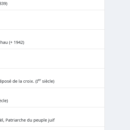
839)
hau (+ 1942)
er
éposé de la croix. (I
siècle)
ècle)
ël, Patriarche du peuple juif