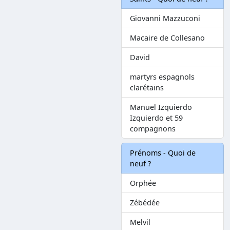
Giovanni Mazzuconi
Macaire de Collesano
David
martyrs espagnols
clarétains
Manuel Izquierdo
Izquierdo et 59
compagnons
Prénoms - Quoi de
neuf ?
Orphée
Zébédée
Melvil