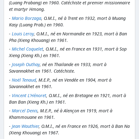
(Luang Prabang) en 1960. Catéchiste et premier missionnaire
et martyr Hmong.
-
Mario Borzaga
, O.M.I., né à Trent en 1932, mort à Muang
Kasy (Luang Prab.) en 1960.
-
Louis Leroy
, O.M.I., né en Normandie en 1923, mort à Ban
Pha (Xieng Khouang) en 1961.
-
Michel Coquelet
, O.M.I., né en France en 1931, mort à Sop
Xieng (Xieng Kh.) en 1961.
-
Joseph Outhay
, né en Thailande en 1933, mort à
Savannakhet en 1961. Catéchiste.
-
Noël Tenaud
, M.E.P., né en Vendée en 1904, mort à
Savannakhet en 1961.
-
Vincent L'Hénoret
, O.M.I., né en Bretagne en 1921, mort à
Ban Ban (Xieng Kh.) en 1961.
-
Marcel Denis
, M.E.P., né à Alençon en 1919, mort à
Khammouane en 1961.
-
Jean Wauthier
, O.M.I., né en France en 1926, mort à Ban Na
(Xieng Khouang) en 1967.