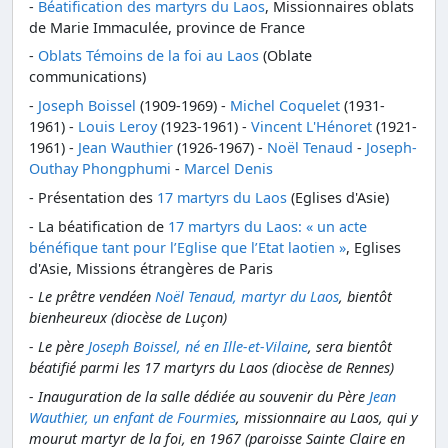
-
Béatification des martyrs du Laos
, Missionnaires oblats
de Marie Immaculée, province de France
-
Oblats Témoins de la foi au Laos
(Oblate
communications)
-
Joseph Boissel
(1909-1969) -
Michel Coquelet
(1931-
1961) -
Louis Leroy
(1923-1961) -
Vincent L'Hénoret
(1921-
1961) -
Jean Wauthier
(1926-1967) -
Noël Tenaud
-
Joseph-
Outhay Phongphumi
-
Marcel Denis
- Présentation des
17 martyrs du Laos
(Eglises d'Asie)
- La béatification de
17 martyrs du Laos: « un acte
bénéfique tant pour l’Eglise que l’Etat laotien »
, Eglises
d'Asie, Missions étrangères de Paris
- Le prêtre vendéen
Noël Tenaud, martyr du Laos
, bientôt
bienheureux (diocèse de Luçon)
- Le père
Joseph Boissel, né en Ille-et-Vilaine
, sera bientôt
béatifié parmi les 17 martyrs du Laos (diocèse de Rennes)
- Inauguration de la salle dédiée au souvenir du Père
Jean
Wauthier, un enfant de Fourmies
, missionnaire au Laos, qui y
mourut martyr de la foi, en 1967 (paroisse Sainte Claire en