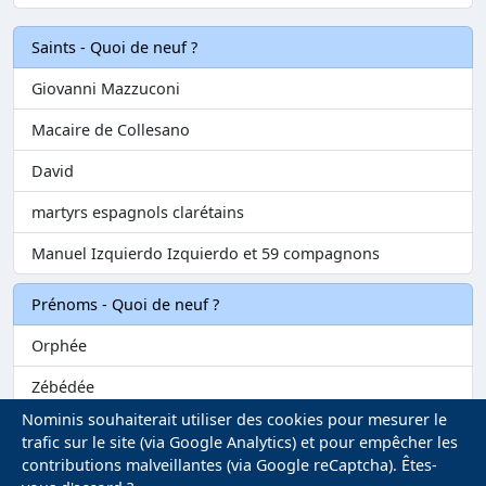
Saints - Quoi de neuf ?
Giovanni Mazzuconi
Macaire de Collesano
David
martyrs espagnols clarétains
Manuel Izquierdo Izquierdo et 59 compagnons
Prénoms - Quoi de neuf ?
Orphée
Zébédée
Nominis souhaiterait utiliser des cookies pour mesurer le
Melvil
trafic sur le site (via Google Analytics) et pour empêcher les
contributions malveillantes (via Google reCaptcha). Êtes-
Matilin