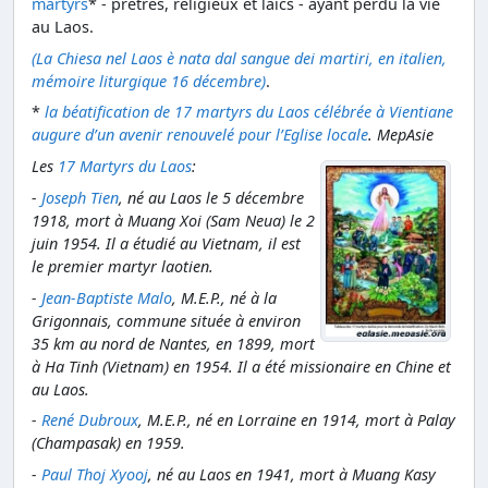
martyrs
* - prêtres, religieux et laïcs - ayant perdu la vie
au Laos.
(La Chiesa nel Laos è nata dal sangue dei martiri, en italien,
mémoire liturgique 16 décembre)
.
*
la béatification de 17 martyrs du Laos célébrée à Vientiane
augure d’un avenir renouvelé pour l’Eglise locale
. MepAsie
Les
17 Martyrs du Laos
:
-
Joseph Tien
, né au Laos le 5 décembre
1918, mort à Muang Xoi (Sam Neua) le 2
juin 1954. Il a étudié au Vietnam, il est
le premier martyr laotien.
-
Jean-Baptiste Malo
, M.E.P., né à la
Grigonnais, commune située à environ
35 km au nord de Nantes, en 1899, mort
à Ha Tinh (Vietnam) en 1954. Il a été missionaire en Chine et
au Laos.
-
René Dubroux
, M.E.P., né en Lorraine en 1914, mort à Palay
(Champasak) en 1959.
-
Paul Thoj Xyooj
, né au Laos en 1941, mort à Muang Kasy