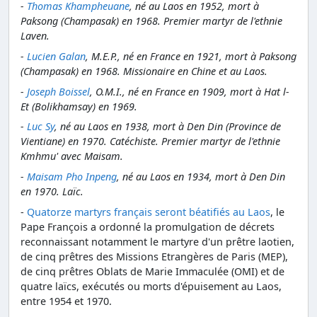
-
Thomas Khampheuane
, né au Laos en 1952, mort à
Paksong (Champasak) en 1968. Premier martyr de l'ethnie
Laven.
-
Lucien Galan
, M.E.P., né en France en 1921, mort à Paksong
(Champasak) en 1968. Missionaire en Chine et au Laos.
-
Joseph Boissel
, O.M.I., né en France en 1909, mort à Hat l-
Et (Bolikhamsay) en 1969.
-
Luc Sy
, né au Laos en 1938, mort à Den Din (Province de
Vientiane) en 1970. Catéchiste. Premier martyr de l'ethnie
Kmhmu' avec Maisam.
-
Maisam Pho Inpeng
, né au Laos en 1934, mort à Den Din
en 1970. Laïc.
-
Quatorze martyrs français seront béatifiés au Laos
, le
Pape François a ordonné la promulgation de décrets
reconnaissant notamment le martyre d'un prêtre laotien,
de cinq prêtres des Missions Etrangères de Paris (MEP),
de cinq prêtres Oblats de Marie Immaculée (OMI) et de
quatre laïcs, exécutés ou morts d'épuisement au Laos,
entre 1954 et 1970.