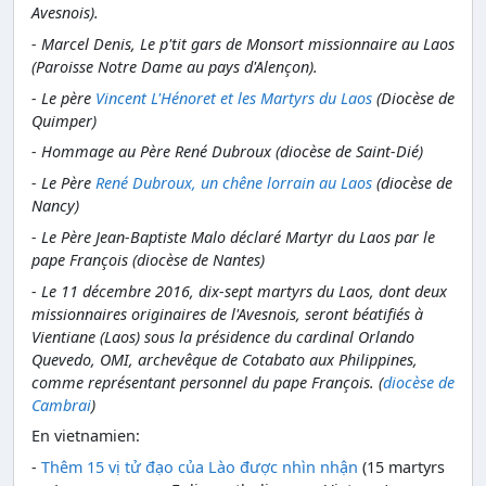
Avesnois).
- Marcel Denis, Le p'tit gars de Monsort missionnaire au Laos
(Paroisse Notre Dame au pays d'Alençon).
- Le père
Vincent L'Hénoret et les Martyrs du Laos
(Diocèse de
Quimper)
- Hommage au Père René Dubroux (diocèse de Saint-Dié)
- Le Père
René Dubroux, un chêne lorrain au Laos
(diocèse de
Nancy)
- Le Père Jean-Baptiste Malo déclaré Martyr du Laos par le
pape François (diocèse de Nantes)
- Le 11 décembre 2016, dix-sept martyrs du Laos, dont deux
missionnaires originaires de l'Avesnois, seront béatifiés à
Vientiane (Laos) sous la présidence du cardinal Orlando
Quevedo, OMI, archevêque de Cotabato aux Philippines,
comme représentant personnel du pape François. (
diocèse de
Cambrai
)
En vietnamien:
-
Thêm 15 vị tử đạo của Lào được nhìn nhận
(15 martyrs