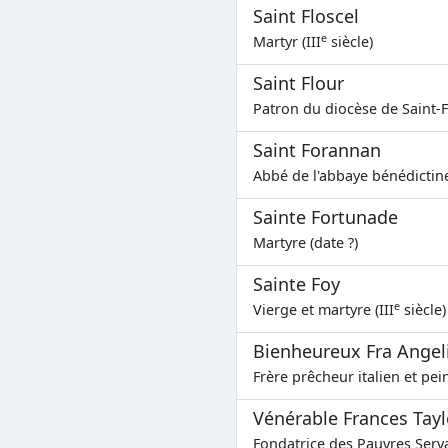
Saint Floscel
e
Martyr (III
siècle)
Saint Flour
Patron du diocèse de Saint-Fl
Saint Forannan
Abbé de l'abbaye bénédictine
Sainte Fortunade
Martyre (date ?)
Sainte Foy
e
Vierge et martyre (III
siècle)
Bienheureux Fra Angel
Frère prêcheur italien et pein
Vénérable Frances Tayl
Fondatrice des Pauvres Serva