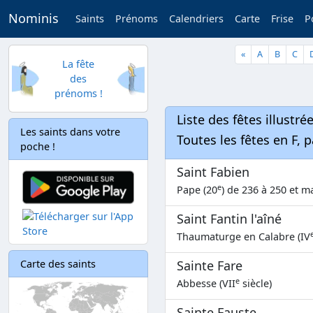
Nominis
Saints
Prénoms
Calendriers
Carte
Frise
P
«
A
B
C
La fête
des
prénoms !
Liste des fêtes illustré
Les saints dans votre
Toutes les fêtes en F, 
poche !
Saint Fabien
e
Pape (20
) de 236 à 250 et ma
Saint Fantin l'aîné
Thaumaturge en Calabre (IV
Carte des saints
Sainte Fare
e
Abbesse (VII
siècle)
Sainte Fauste