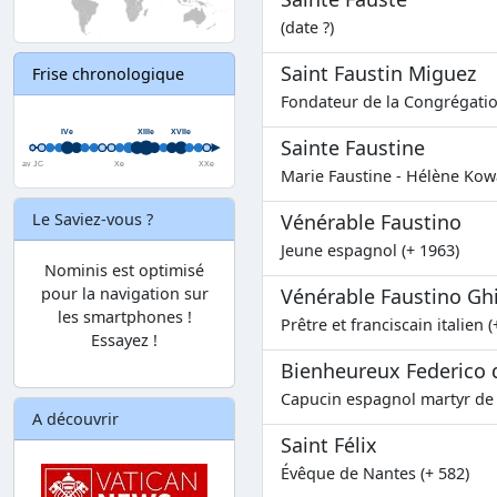
(date ?)
Saint Faustin Miguez
Frise chronologique
Fondateur de la Congrégation
Sainte Faustine
Marie Faustine - Hélène Kowa
Le Saviez-vous ?
Vénérable Faustino
Jeune espagnol (+ 1963)
Nominis est optimisé
pour la navigation sur
Vénérable Faustino Ghi
les smartphones !
Prêtre et franciscain italien (
Essayez !
Bienheureux Federico
Capucin espagnol martyr de 
A découvrir
Saint Félix
Évêque de Nantes (+ 582)