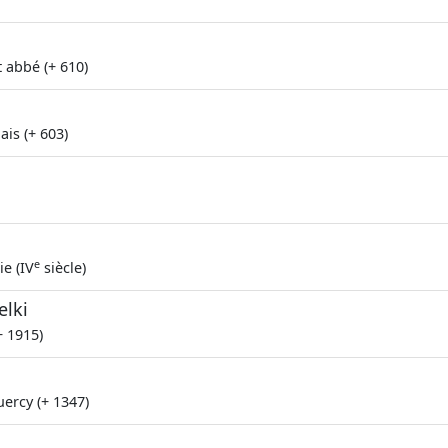
 abbé (+ 610)
ais (+ 603)
e
e (IV
siècle)
elki
+ 1915)
uercy (+ 1347)