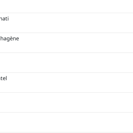
nati
rthagène
tel