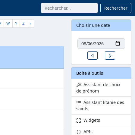
Rechercher
V
W
Y
Z
»
Choisir une date
Date
Un jour avant
Un jour aprè
Boite à outils
Assistant de choix
de prénom
Assistant litanie des
saints
Widgets
APIs