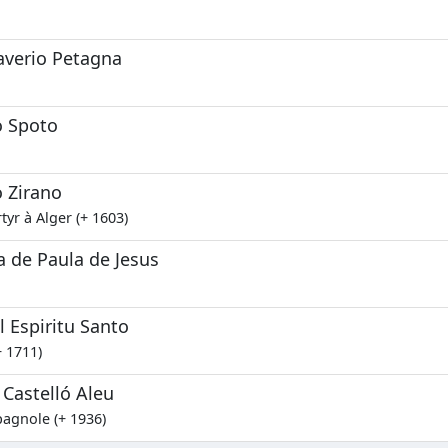
averio Petagna
o Spoto
 Zirano
tyr à Alger (+ 1603)
 de Paula de Jesus
l Espiritu Santo
+ 1711)
Castelló Aleu
pagnole (+ 1936)