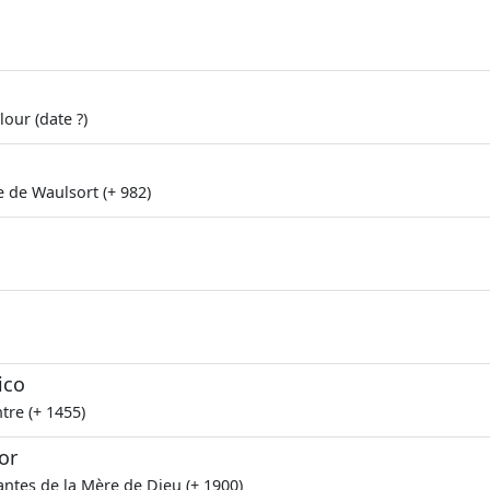
our (date ?)
 de Waulsort (+ 982)
ico
tre (+ 1455)
or
ntes de la Mère de Dieu (+ 1900)