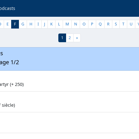
odcasts
D
E
F
G
H
I
J
K
L
M
N
O
P
Q
R
S
T
U
1
2
»
es
page 1/2
rtyr (+ 250)
e
siècle)