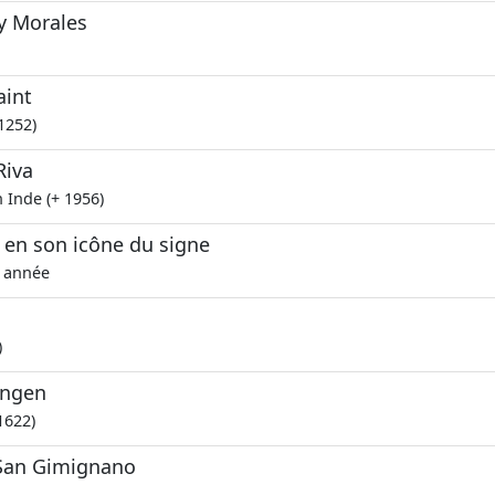
 y Morales
aint
 1252)
Riva
 Inde (+ 1956)
e en son icône du signe
 année
)
ingen
1622)
 San Gimignano