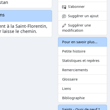
stan
S'abonner
ons
Suggérer un ajout
Suggérer une
nt à la Saint-Florentin,
modification
er laisse le chemin.
Pour en savoir plus...
Petite histoire
Statistiques et repères
Remerciements
Glossaire
Liens
Bibliographie
Saints - Quoi de neuf ?