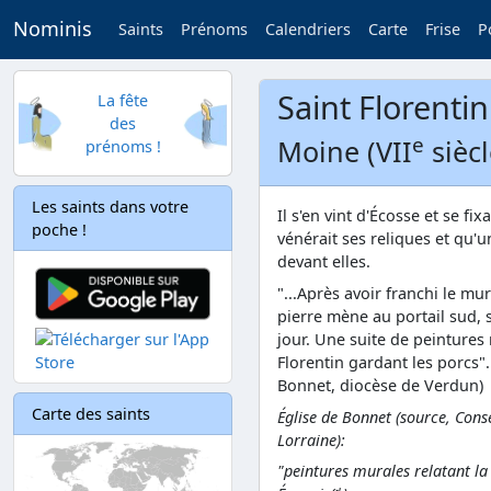
Nominis
Saints
Prénoms
Calendriers
Carte
Frise
P
Saint Florentin
La fête
des
e
Moine (VII
siècl
prénoms !
Les saints dans votre
Il s'en vint d'Écosse et se fi
poche !
vénérait ses reliques et qu'
devant elles.
"...Après avoir franchi le mur
pierre mène au portail sud, 
jour. Une suite de peintures 
Florentin gardant les porcs"..
Bonnet, diocèse de Verdun)
Carte des saints
Église de Bonnet (
source, Cons
Lorraine
):
"peintures murales relatant la 