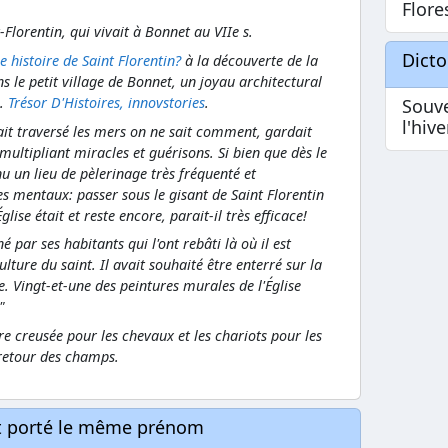
Flore
Florentin, qui vivait à Bonnet au VIIe s.
Dict
e histoire de Saint Florentin?
à la découverte de la
ns le petit village de Bonnet, un joyau architectural
..
Trésor D'Histoires, innovstories
.
Souve
l'hiv
vait traversé les mers on ne sait comment, gardait
ultipliant miracles et guérisons. Si bien que dès le
 un lieu de pèlerinage très fréquenté et
 mentaux: passer sous le gisant de Saint Florentin
Église était et reste encore, parait-il très efficace!
 par ses habitants qui l'ont rebâti là où il est
lture du saint. Il avait souhaité être enterré sur la
e. Vingt-et-une des peintures murales de l'Église
"
e creusée pour les chevaux et les chariots pour les
 retour des champs.
nt porté le même prénom