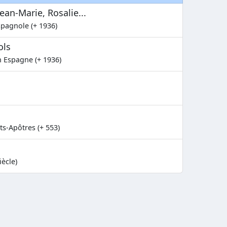
ean-Marie, Rosalie...
spagnole (+ 1936)
ols
n Espagne (+ 1936)
s-Apôtres (+ 553)
iècle)