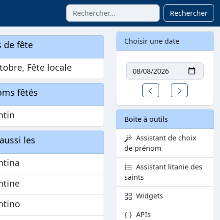
Rechercher
Choisir une date
 de fête
Date
tobre, Fête locale
Un jour avant
Un jour aprè
oms fêtés
ntin
Boite à outils
Assistant de choix
aussi les
de prénom
ntina
Assistant litanie des
saints
ntine
Widgets
ntino
APIs