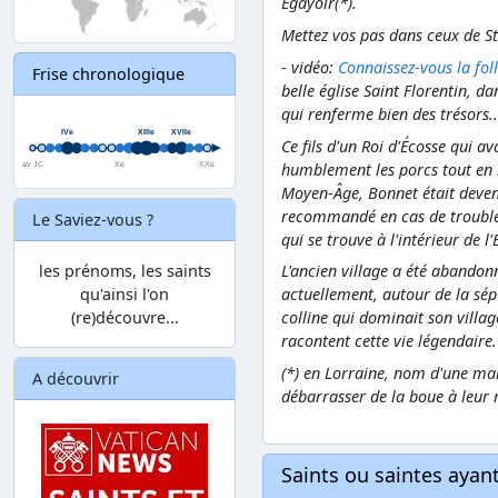
Égayoir(*).
Mettez vos pas dans ceux de St-
- vidéo:
Connaissez-vous la foll
Frise chronologique
belle église Saint Florentin, da
qui renferme bien des trésors.
Ce fils d'un Roi d'Écosse qui a
humblement les porcs tout en m
Moyen-Âge, Bonnet était devenu
recommandé en cas de troubles
Le Saviez-vous ?
qui se trouve à l'intérieur de l'
les prénoms, les saints
L'ancien village a été abandonné
qu'ainsi l'on
actuellement, autour de la sépu
(re)découvre...
colline qui dominait son villag
racontent cette vie légendaire.
(*) en Lorraine, nom d'une mar
A découvrir
débarrasser de la boue à leur
Saints ou saintes aya