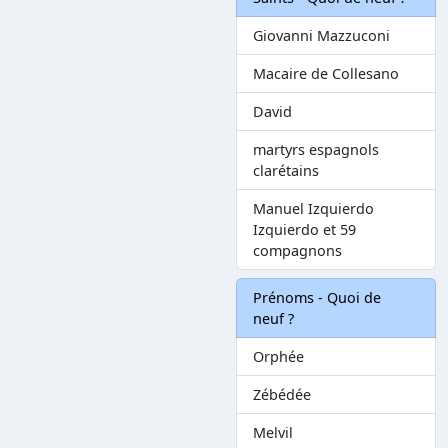
Giovanni Mazzuconi
Macaire de Collesano
David
martyrs espagnols
clarétains
Manuel Izquierdo
Izquierdo et 59
compagnons
Prénoms - Quoi de
neuf ?
Orphée
Zébédée
Melvil