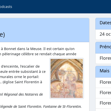
odcasts
Dates
e)
24 oc
Prén
xa à Bonnet dans la Meuse. Il est certain qu'on
un pèlerinage célèbre se rendait chaque année
Flore
 d'enceinte, l'escalier de
Mais 
seule entrée subsistant à ce
murales orne le portail:
Flore
. (église Saint Florentin à
Flore
eil Régional des Notaires de
Flore
légende de Saint Florentin. Fontaine de St-Florentin.