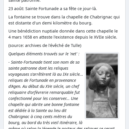
sainte patronne.
23 août: Sainte Fortunade a sa fête ce jour-là.
La fontaine se trouve dans la chapelle de Chabrignac qui
est distante d'un demi kilomètre du bourg.
Une bénédiction nuptiale donnée dans cette chapelle le
4 mars 1658 en atteste l'existence depuis le XVIIe siècle.
(source: archives de l'évêché de Tulle)
Quelques éléments trouvés sur le 'net' :
- Sainte-Fortunade tient son nom de sa
sainte patronne dont les reliques
voyageuses s'arrêtèrent là au IXe siècle...
reliques de Fortunade en provenance
d'Agen. Au début du XVe siècle, un chef
reliquaire d'orfèvrerie remarquable fut
confectionné pour les conserver... Une
chapelle qui abrite une bonne fontaine
est dédiée à la Sainte au lieu dit
Chabrignac à cinq cents mètres du
bourg, au bord du très vieil itinéraire, là
même où selon la légende le porteur des reliques se serait