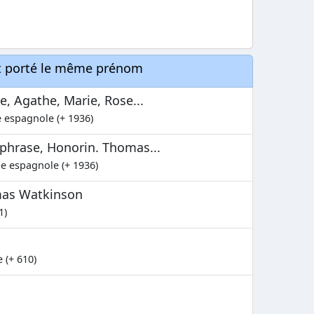
nt porté le même prénom
e, Agathe, Marie, Rose...
e espagnole (+ 1936)
Euphrase, Honorin. Thomas...
le espagnole (+ 1936)
mas Watkinson
1)
 (+ 610)