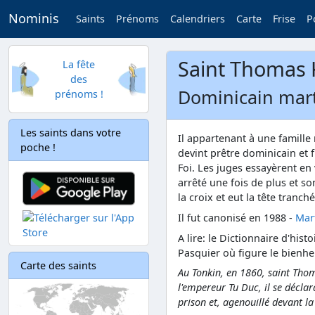
Nominis
Saints
Prénoms
Calendriers
Carte
Frise
P
Saint Thomas
La fête
des
Dominicain mart
prénoms !
Les saints dans votre
Il appartenant à une famille
poche !
devint prêtre dominicain et 
Foi. Les juges essayèrent en va
arrêté une fois de plus et so
la croix et eut la tête tranché
Il fut canonisé en 1988 -
Mart
A lire: le Dictionnaire d'his
Pasquier où figure le bienh
Carte des saints
Au Tonkin, en 1860, saint Tho
l'empereur Tu Duc, il se déclar
prison et, agenouillé devant la