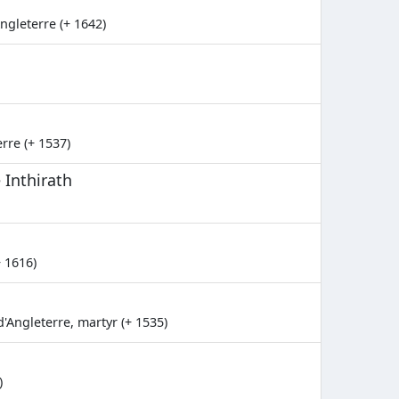
Angleterre (+ 1642)
rre (+ 1537)
Inthirath
+ 1616)
d'Angleterre, martyr (+ 1535)
)