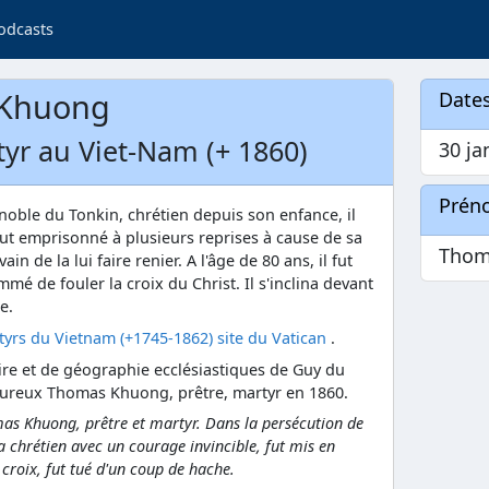
odcasts
 Khuong
Dates
yr au Viet-Nam (+ 1860)
30 ja
Prén
 noble du Tonkin, chrétien depuis son enfance, il
fut emprisonné à plusieurs reprises à cause de sa
Thom
in de la lui faire renier. A l'âge de 80 ans, il fut
mmé de fouler la croix du Christ. Il s'inclina devant
e.
yrs du Vietnam (+1745-1862) site du Vatican
.
toire et de géographie ecclésiastiques de Guy du
eureux Thomas Khuong, prêtre, martyr en 1860.
mas Khuong, prêtre et martyr. Dans la persécution de
a chrétien avec un courage invincible, fut mis en
 croix, fut tué d'un coup de hache.