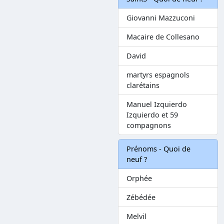
Giovanni Mazzuconi
Macaire de Collesano
David
martyrs espagnols
clarétains
Manuel Izquierdo
Izquierdo et 59
compagnons
Prénoms - Quoi de
neuf ?
Orphée
Zébédée
Melvil