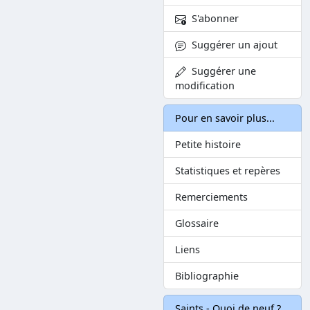
S'abonner
Suggérer un ajout
Suggérer une
modification
Pour en savoir plus...
Petite histoire
Statistiques et repères
Remerciements
Glossaire
Liens
Bibliographie
Saints - Quoi de neuf ?