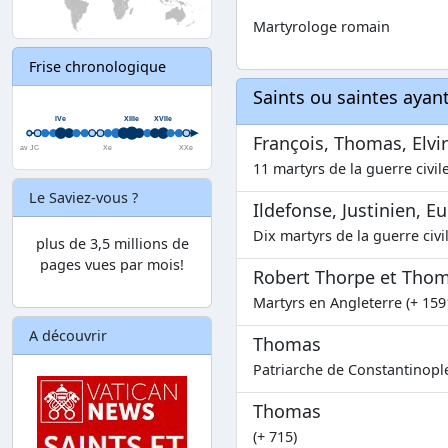
Martyrologe romain
Frise chronologique
Saints ou saintes aya
François, Thomas, Elvir
11 martyrs de la guerre civil
Le Saviez-vous ?
Ildefonse, Justinien, 
Dix martyrs de la guerre civi
plus de 3,5 millions de
pages vues par mois!
Robert Thorpe et Tho
Martyrs en Angleterre (+ 159
A découvrir
Thomas
Patriarche de Constantinople
Thomas
(+ 715)