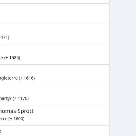
1471)
e (+ 1585)
ngleterre (+ 1616)
artyr (+ 1170)
homas Sprott
rre (+ 1600)
p