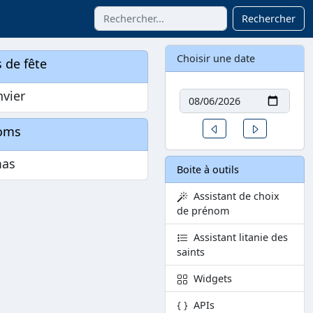
Rechercher
Choisir une date
 de fête
Date
nvier
Un jour avant
Un jour aprè
oms
as
Boite à outils
Assistant de choix
de prénom
Assistant litanie des
saints
Widgets
APIs