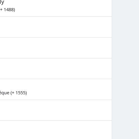
ly
(+ 1488)
êque (+ 1555)