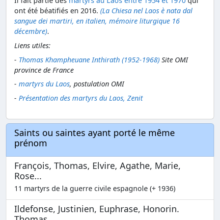
Il fait partie des
martyrs au Laos entre 1954 et 1970
qui
ont été béatifiés en 2016.
(La Chiesa nel Laos è nata dal
sangue dei martiri, en italien, mémoire liturgique 16
décembre)
.
Liens utiles:
-
Thomas Khampheuane Inthirath (1952-1968)
Site OMI
province de France
-
martyrs du Laos
, postulation OMI
-
Présentation des martyrs du Laos, Zenit
Saints ou saintes ayant porté le même
prénom
François, Thomas, Elvire, Agathe, Marie,
Rose...
11 martyrs de la guerre civile espagnole (+ 1936)
Ildefonse, Justinien, Euphrase, Honorin.
Thomas...