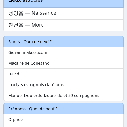
청양읍 — Naissance
진천읍 — Mort
Saints - Quoi de neuf ?
Giovanni Mazzuconi
Macaire de Collesano
David
martyrs espagnols clarétains
Manuel Izquierdo Izquierdo et 59 compagnons
Prénoms - Quoi de neuf ?
Orphée