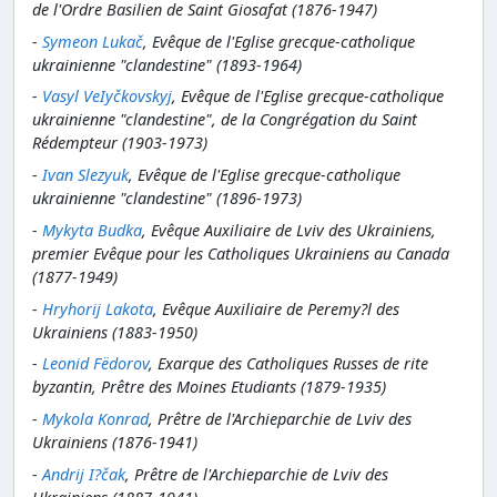
de l'Ordre Basilien de Saint Giosafat (1876-1947)
-
Symeon Lukač
, Evêque de l'Eglise grecque-catholique
ukrainienne "clandestine" (1893-1964)
-
Vasyl VeIyčkovskyj
, Evêque de l'Eglise grecque-catholique
ukrainienne "clandestine", de la Congrégation du Saint
Rédempteur (1903-1973)
-
Ivan Slezyuk
, Evêque de l'Eglise grecque-catholique
ukrainienne "clandestine" (1896-1973)
-
Mykyta Budka
, Evêque Auxiliaire de Lviv des Ukrainiens,
premier Evêque pour les Catholiques Ukrainiens au Canada
(1877-1949)
-
Hryhorij Lakota
, Evêque Auxiliaire de Peremy?l des
Ukrainiens (1883-1950)
-
Leonid Fëdorov
, Exarque des Catholiques Russes de rite
byzantin, Prêtre des Moines Etudiants (1879-1935)
-
Mykola Konrad
, Prêtre de l'Archieparchie de Lviv des
Ukrainiens (1876-1941)
-
Andrij I?čak
, Prêtre de l'Archieparchie de Lviv des