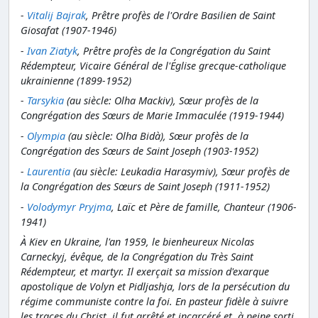
-
Vitalij Bajrak
, Prêtre profès de l'Ordre Basilien de Saint
Giosafat (1907-1946)
-
Ivan Ziatyk
, Prêtre profès de la Congrégation du Saint
Rédempteur, Vicaire Général de l'Église grecque-catholique
ukrainienne (1899-1952)
-
Tarsykia
(au siècle: Olha Mackiv), Sœur profès de la
Congrégation des Sœurs de Marie Immaculée (1919-1944)
-
Olympia
(au siècle: Olha Bidà), Sœur profès de la
Congrégation des Sœurs de Saint Joseph (1903-1952)
-
Laurentia
(au siècle: Leukadia Harasymiv), Sœur profès de
la Congrégation des Sœurs de Saint Joseph (1911-1952)
-
Volodymyr Pryjma
, Laïc et Père de famille, Chanteur (1906-
1941)
À Kiev en Ukraine, l'an 1959, le bienheureux Nicolas
Carneckyj, évêque, de la Congrégation du Très Saint
Rédempteur, et martyr. Il exerçait sa mission d'exarque
apostolique de Volyn et Pidljashja, lors de la persécution du
régime communiste contre la foi. En pasteur fidèle à suivre
les traces du Christ, il fut arrêté et incarcéré et, à peine sorti