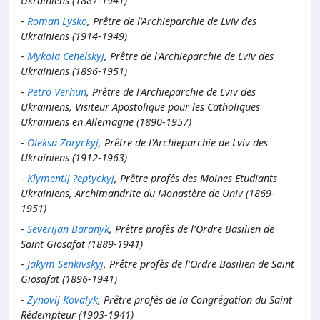
Ukrainiens (1887-1941)
-
Roman Lysko
, Prêtre de l'Archieparchie de Lviv des
Ukrainiens (1914-1949)
-
Mykola Cehelskyj
, Prêtre de l'Archieparchie de Lviv des
Ukrainiens (1896-1951)
-
Petro Verhun
, Prêtre de l'Archieparchie de Lviv des
Ukrainiens, Visiteur Apostolique pour les Catholiques
Ukrainiens en Allemagne (1890-1957)
-
Oleksa Zaryckyj
, Prêtre de l'Archieparchie de Lviv des
Ukrainiens (1912-1963)
-
Klymentij ?eptyckyj
, Prêtre profès des Moines Etudiants
Ukrainiens, Archimandrite du Monastère de Univ (1869-
1951)
-
Severijan Baranyk
, Prêtre profès de l'Ordre Basilien de
Saint Giosafat (1889-1941)
-
Jakym Senkivskyj
, Prêtre profès de l'Ordre Basilien de Saint
Giosafat (1896-1941)
-
Zynovij Kovalyk
, Prêtre profès de la Congrégation du Saint
Rédempteur (1903-1941)