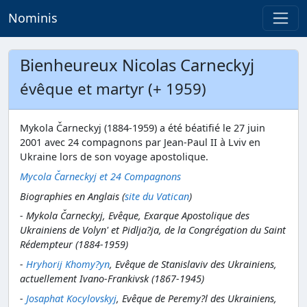
Nominis
Bienheureux Nicolas Carneckyj
évêque et martyr (+ 1959)
Mykola Čarneckyj (1884-1959) a été béatifié le 27 juin
2001 avec 24 compagnons par Jean-Paul II à Lviv en
Ukraine lors de son voyage apostolique.
Mycola Čarneckyj et 24 Compagnons
Biographies en Anglais (
site du Vatican
)
- Mykola Čarneckyj, Evêque, Exarque Apostolique des
Ukrainiens de Volyn' et Pidlja?ja, de la Congrégation du Saint
Rédempteur (1884-1959)
-
Hryhorij Khomy?yn
, Evêque de Stanislaviv des Ukrainiens,
actuellement Ivano-Frankivsk (1867-1945)
-
Josaphat Kocylovskyj
, Evêque de Peremy?l des Ukrainiens,