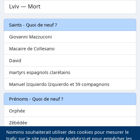
Lviv — Mort
Saints - Quoi de neuf ?
Giovanni Mazzuconi
Macaire de Collesano
David
martyrs espagnols clarétains
Manuel Izquierdo Izquierdo et 59 compagnons
Prénoms - Quoi de neuf ?
Orphée
Zébédée
Nominis souhaiterait utiliser des cookies pour mesurer le
Melvil
trafic sur le site (via Google Analytics) et pour empêcher les