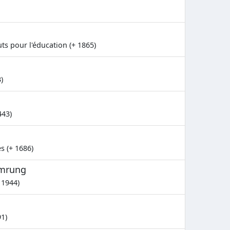
uts pour l'éducation (+ 1865)
)
443)
s (+ 1686)
amrung
 1944)
1)