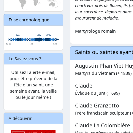
chartreux près de Rouen, ils fu
leur sacerdoce, déportés dans 
moururent de maladie.
Frise chronologique
Martyrologe romain
Saints ou saintes aya
Le Saviez-vous ?
Augustin Phan Viet Huy
Utilisez l'alerte e-mail,
Martyrs du Vietnam (+ 1839)
pour être prévenu de la
fête d'un saint, une
Claude
semaine avant, la veille
Évêque du Jura (+ 699)
ou le jour même !
Claude Granzotto
Frère franciscain sculpteur (
A découvrir
Claude La Colombière
Jésuite, confesseur de saint