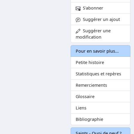
S'abonner
Suggérer un ajout
Suggérer une
modification
Pour en savoir plus...
Petite histoire
Statistiques et repères
Remerciements
Glossaire
Liens
Bibliographie
Saints - Quoi de neuf ?