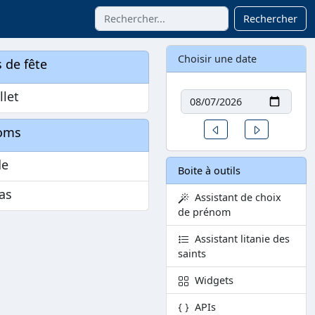
Rechercher
Choisir une date
 de fête
Date
llet
Un jour avant
Un jour aprè
oms
de
Boite à outils
as
Assistant de choix
de prénom
Assistant litanie des
saints
Widgets
APIs