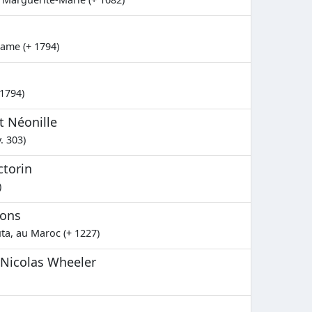
dame (+ 1794)
 1794)
t Néonille
. 303)
ctorin
)
nons
ta, au Maroc (+ 1227)
Nicolas Wheeler