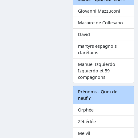
Giovanni Mazzuconi
Macaire de Collesano
David
martyrs espagnols
clarétains
Manuel Izquierdo
Izquierdo et 59
compagnons
Prénoms - Quoi de
neuf ?
Orphée
Zébédée
Melvil