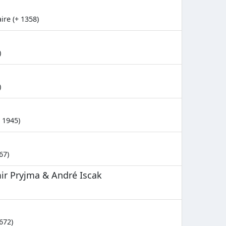
ire (+ 1358)
)
)
 1945)
67)
ir Pryjma & André Iscak
672)