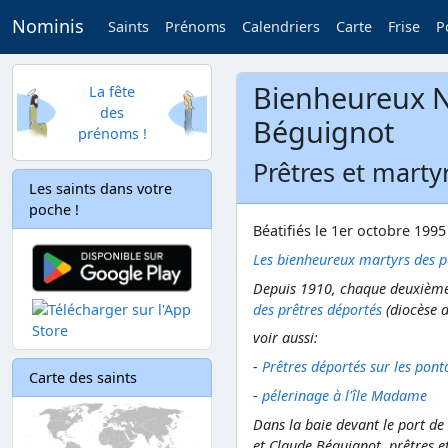
Nominis
Saints
Prénoms
Calendriers
Carte
Frise
P
Bienheureux N
La fête
des
Béguignot
prénoms !
Prêtres et marty
Les saints dans votre
poche !
Béatifiés le 1er octobre 1995
Les bienheureux martyrs des p
Depuis 1910, chaque deuxième 
des prêtres déportés
(diocèse d
voir aussi:
-
Prêtres déportés sur les pont
Carte des saints
-
pélerinage à l'île Madame
Dans la baie devant le port de
et Claude Béguignot, prêtres e