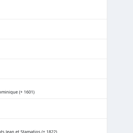
ominique (+ 1601)
nts Jean et Stamatios (+ 1822)