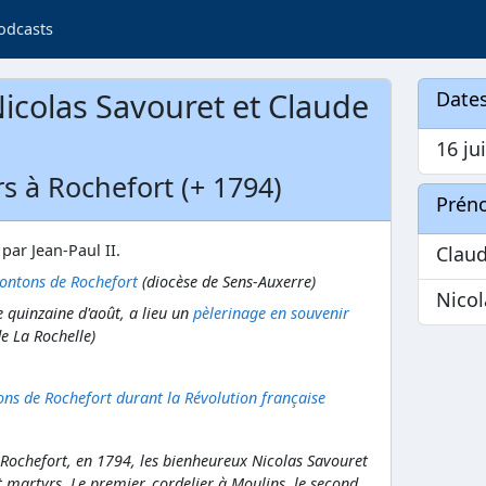
odcasts
icolas Savouret et Claude
Dates
16 jui
rs à Rochefort (+ 1794)
Prén
 par Jean-Paul II.
Clau
ontons de Rochefort
(diocèse de Sens-Auxerre)
Nicol
quinzaine d'août, a lieu un
pèlerinage en souvenir
e La Rochelle)
ons de Rochefort durant la Révolution française
 Rochefort, en 1794, les bienheureux Nicolas Savouret
t martyrs. Le premier, cordelier à Moulins, le second,