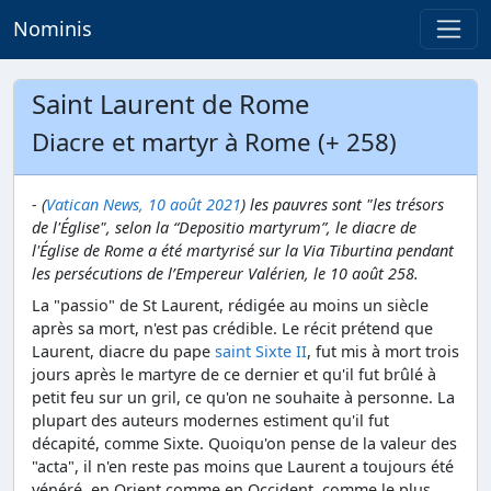
Nominis
Saint Laurent de Rome
Diacre et martyr à Rome (+ 258)
- (
Vatican News, 10 août 2021
) les pauvres sont "les trésors
de l'Église", selon la “Depositio martyrum”, le diacre de
l'Église de Rome a été martyrisé sur la Via Tiburtina pendant
les persécutions de l’Empereur Valérien, le 10 août 258.
La "passio" de St Laurent, rédigée au moins un siècle
après sa mort, n'est pas crédible. Le récit prétend que
Laurent, diacre du pape
saint Sixte II
, fut mis à mort trois
jours après le martyre de ce dernier et qu'il fut brûlé à
petit feu sur un gril, ce qu'on ne souhaite à personne. La
plupart des auteurs modernes estiment qu'il fut
décapité, comme Sixte. Quoiqu'on pense de la valeur des
"acta", il n'en reste pas moins que Laurent a toujours été
vénéré, en Orient comme en Occident, comme le plus