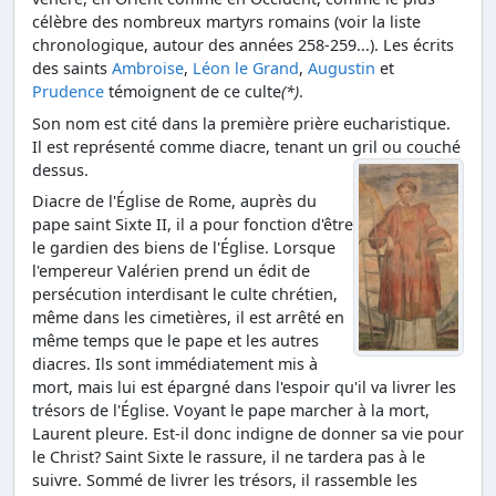
célèbre des nombreux martyrs romains (voir la liste
chronologique, autour des années 258-259...). Les écrits
des saints
Ambroise
,
Léon le Grand
,
Augustin
et
Prudence
témoignent de ce culte
(*)
.
Son nom est cité dans la première prière eucharistique.
Il est représenté comme diacre, tenant un gril ou couché
dessus.
Diacre de l'Église de Rome, auprès du
pape saint Sixte II, il a pour fonction d'être
le gardien des biens de l'Église. Lorsque
l'empereur Valérien prend un édit de
persécution interdisant le culte chrétien,
même dans les cimetières, il est arrêté en
même temps que le pape et les autres
diacres. Ils sont immédiatement mis à
mort, mais lui est épargné dans l'espoir qu'il va livrer les
trésors de l'Église. Voyant le pape marcher à la mort,
Laurent pleure. Est-il donc indigne de donner sa vie pour
le Christ? Saint Sixte le rassure, il ne tardera pas à le
suivre. Sommé de livrer les trésors, il rassemble les