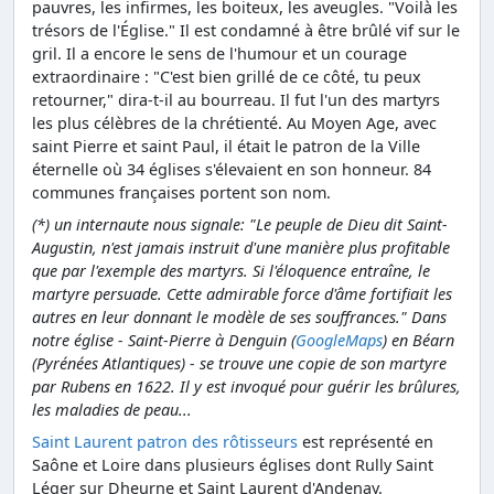
pauvres, les infirmes, les boiteux, les aveugles. "Voilà les
trésors de l'Église." Il est condamné à être brûlé vif sur le
gril. Il a encore le sens de l'humour et un courage
extraordinaire : "C'est bien grillé de ce côté, tu peux
retourner," dira-t-il au bourreau. Il fut l'un des martyrs
les plus célèbres de la chrétienté. Au Moyen Age, avec
saint Pierre et saint Paul, il était le patron de la Ville
éternelle où 34 églises s'élevaient en son honneur. 84
communes françaises portent son nom.
(*) un internaute nous signale: "Le peuple de Dieu dit Saint-
Augustin, n'est jamais instruit d'une manière plus profitable
que par l'exemple des martyrs. Si l'éloquence entraîne, le
martyre persuade. Cette admirable force d'âme fortifiait les
autres en leur donnant le modèle de ses souffrances." Dans
notre église - Saint-Pierre à Denguin (
GoogleMaps
) en Béarn
(Pyrénées Atlantiques) - se trouve une copie de son martyre
par Rubens en 1622. Il y est invoqué pour guérir les brûlures,
les maladies de peau...
Saint Laurent patron des rôtisseurs
est représenté en
Saône et Loire dans plusieurs églises dont Rully Saint
Léger sur Dheurne et Saint Laurent d'Andenay.