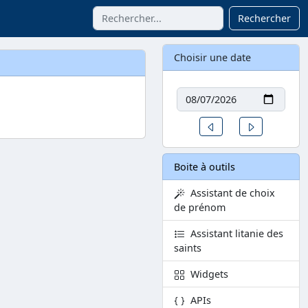
Rechercher
Choisir une date
Date
Un jour avant
Un jour aprè
Boite à outils
Assistant de choix
de prénom
Assistant litanie des
saints
Widgets
APIs