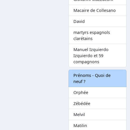
Macaire de Collesano
David
martyrs espagnols
clarétains
Manuel Izquierdo
Izquierdo et 59
compagnons
Prénoms - Quoi de
neuf ?
Orphée
Zébédée
Melvil
Matilin