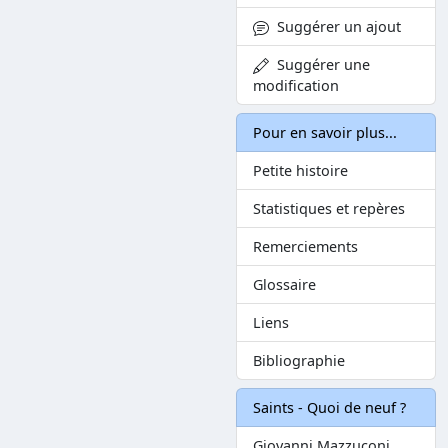
Suggérer un ajout
Suggérer une
modification
Pour en savoir plus...
Petite histoire
Statistiques et repères
Remerciements
Glossaire
Liens
Bibliographie
Saints - Quoi de neuf ?
Giovanni Mazzuconi