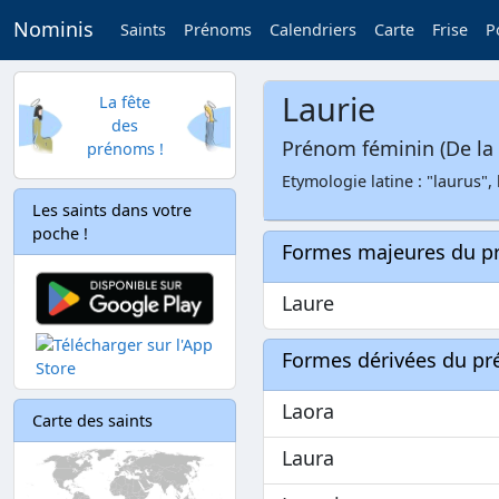
Nominis
Saints
Prénoms
Calendriers
Carte
Frise
P
Laurie
La fête
des
Prénom féminin (De la 
prénoms !
Etymologie latine : "laurus", 
Les saints dans votre
poche !
Formes majeures du 
Laure
Formes dérivées du p
Laora
Carte des saints
Laura