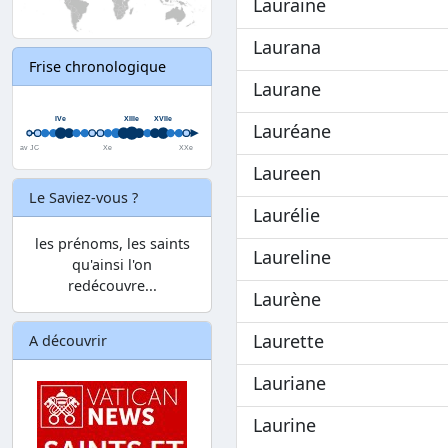
Lauraine
Laurana
Frise chronologique
Laurane
Lauréane
Laureen
Le Saviez-vous ?
Laurélie
les prénoms, les saints
Laureline
qu'ainsi l'on
redécouvre...
Laurène
Laurette
A découvrir
Lauriane
Laurine